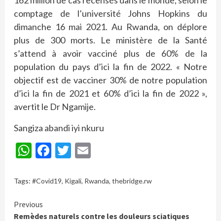
comptage de l’université Johns Hopkins du
dimanche 16 mai 2021. Au Rwanda, on déplore
plus de 300 morts. Le ministère de la Santé
s’attend à avoir vacciné plus de 60% de la
population du pays d’ici la fin de 2022. « Notre
objectif est de vacciner 30% de notre population
d’ici la fin de 2021 et 60% d’ici la fin de 2022 »,
avertit le Dr Ngamije.
Sangiza abandi iyi nkuru
WhatsApp
Facebook
Twitter
Email
Tags:
#Covid19
,
Kigali
,
Rwanda
,
thebridge.rw
Continue
Previous
Remèdes naturels contre les douleurs sciatiques