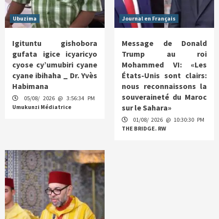
Ubuzima
Journal en Français
Igituntu gishobora
Message de Donald
gufata igice icyaricyo
Trump au roi
cyose cy’umubiri cyane
Mohammed VI: «Les
cyane ibihaha _ Dr. Yvès
États-Unis sont clairs:
Habimana
nous reconnaissons la
souveraineté du Maroc
05/08/ 2026 @ 3:56:34 PM
sur le Sahara»
Umukunzi Médiatrice
01/08/ 2026 @ 10:30:30 PM
THE BRIDGE. RW