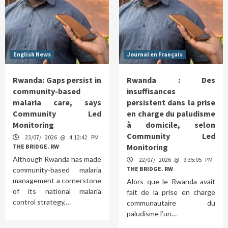
English News
Journal en Français
Rwanda: Gaps persist in
Rwanda : Des
community-based
insuffisances
malaria care, says
persistent dans la prise
Community Led
en charge du paludisme
Monitoring
à domicile, selon
Community Led
23/07/ 2026 @ 4:12:42 PM
Monitoring
THE BRIDGE. RW
Although Rwanda has made
22/07/ 2026 @ 9:35:05 PM
THE BRIDGE. RW
community-based malaria
management a cornerstone
Alors que le Rwanda avait
of its national malaria
fait de la prise en charge
control strategy,…
communautaire du
paludisme l’un…