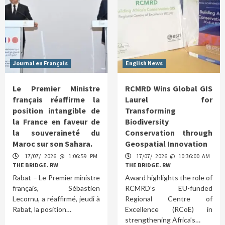
Journal en Français
English News
Le Premier Ministre
RCMRD Wins Global GIS
français réaffirme la
Laurel for
position intangible de
Transforming
la France en faveur de
Biodiversity
la souveraineté du
Conservation through
Maroc sur son Sahara.
Geospatial Innovation
17/07/ 2026 @ 1:06:59 PM
17/07/ 2026 @ 10:36:00 AM
THE BRIDGE. RW
THE BRIDGE. RW
Rabat – Le Premier ministre
Award highlights the role of
français, Sébastien
RCMRD’s EU-funded
Lecornu, a réaffirmé, jeudi à
Regional Centre of
Rabat, la position…
Excellence (RCoE) in
strengthening Africa’s…