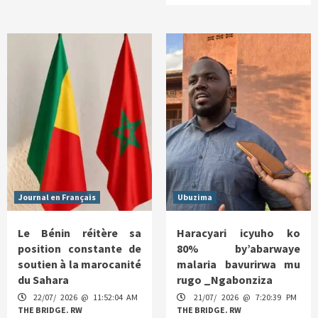
Journal en Français
Ubuzima
Le Bénin réitère sa
Haracyari icyuho ko
position constante de
80% by’abarwaye
soutien à la marocanité
malaria bavurirwa mu
du Sahara
rugo _Ngabonziza
22/07/ 2026 @ 11:52:04 AM
21/07/ 2026 @ 7:20:39 PM
THE BRIDGE. RW
THE BRIDGE. RW