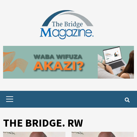
Skip
to
content
Primary
Menu
THE BRIDGE. RW