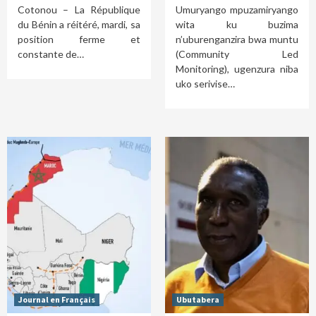
Cotonou – La République
Umuryango mpuzamiryango
du Bénin a réitéré, mardi, sa
wita ku buzima
position ferme et
n’uburenganzira bwa muntu
constante de…
(Community Led
Monitoring), ugenzura niba
uko serivise…
Journal en Français
Ubutabera