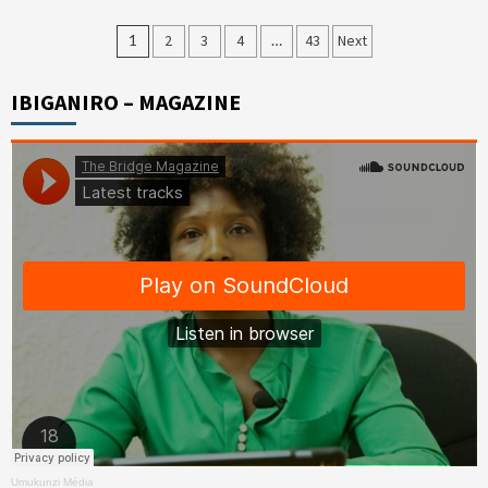
Posts
1
2
3
4
…
43
Next
pagination
IBIGANIRO – MAGAZINE
Umukunzi Média