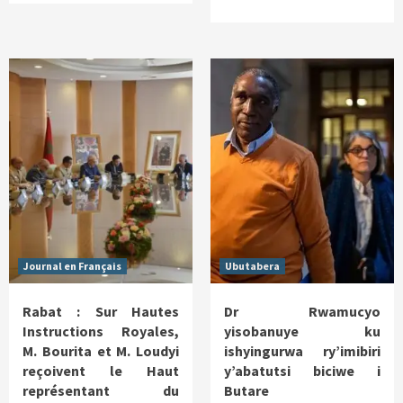
Journal en Français
Ubutabera
Rabat : Sur Hautes
Dr Rwamucyo
Instructions Royales,
yisobanuye ku
M. Bourita et M. Loudyi
ishyingurwa ry’imibiri
reçoivent le Haut
y’abatutsi biciwe i
représentant du
Butare