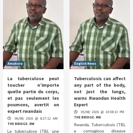
Amakuru
English News
La tuberculose peut
Tuberculosis can affect
toucher n’importe
any part of the body,
quelle partie du corps,
not just the lungs,
et pas seulement les
warns Rwandan Health
poumons, avertit un
Expert
expert rwandais
05/08/ 2026 @ 10:58:13 PM
THE BRIDGE. RW
06/08/ 2026 @ 8:27:12 AM
THE BRIDGE. RW
Rwanda, Tuberculosis (TB),
a contagious disease
La tuberculose (TB), une