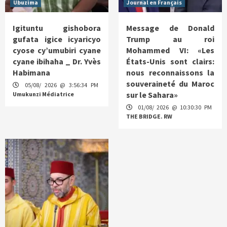
Ubuzima
Journal en Français
Igituntu gishobora
Message de Donald
gufata igice icyaricyo
Trump au roi
cyose cy’umubiri cyane
Mohammed VI: «Les
cyane ibihaha _ Dr. Yvès
États-Unis sont clairs:
Habimana
nous reconnaissons la
souveraineté du Maroc
05/08/ 2026 @ 3:56:34 PM
sur le Sahara»
Umukunzi Médiatrice
01/08/ 2026 @ 10:30:30 PM
THE BRIDGE. RW