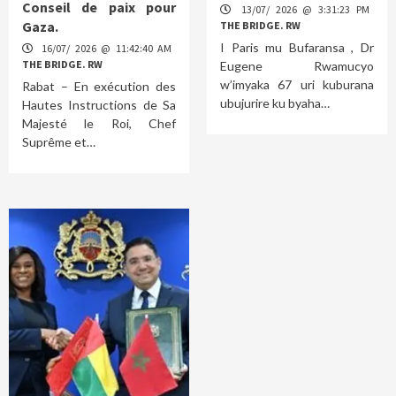
Conseil de paix pour
13/07/ 2026 @ 3:31:23 PM
Gaza.
THE BRIDGE. RW
I Paris mu Bufaransa , Dr
16/07/ 2026 @ 11:42:40 AM
THE BRIDGE. RW
Eugene Rwamucyo
w’imyaka 67 uri kuburana
Rabat – En exécution des
ubujurire ku byaha…
Hautes Instructions de Sa
Majesté le Roi, Chef
Suprême et…