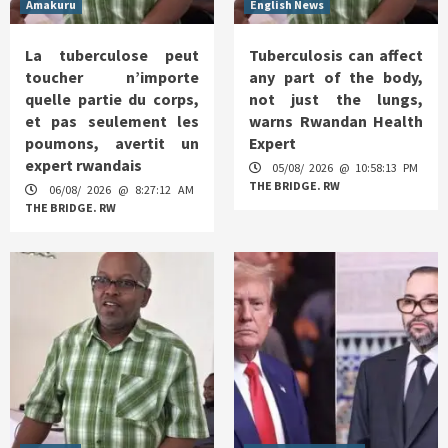
Amakuru
English News
La tuberculose peut
Tuberculosis can affect
toucher n’importe
any part of the body,
quelle partie du corps,
not just the lungs,
et pas seulement les
warns Rwandan Health
poumons, avertit un
Expert
expert rwandais
05/08/ 2026 @ 10:58:13 PM
THE BRIDGE. RW
06/08/ 2026 @ 8:27:12 AM
THE BRIDGE. RW