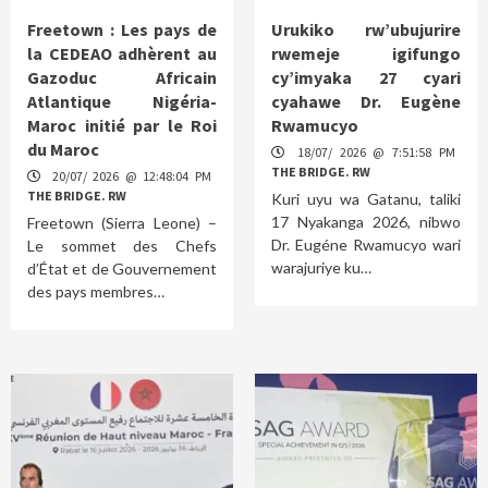
Freetown : Les pays de
Urukiko rw’ubujurire
la CEDEAO adhèrent au
rwemeje igifungo
Gazoduc Africain
cy’imyaka 27 cyari
Atlantique Nigéria-
cyahawe Dr. Eugène
Maroc initié par le Roi
Rwamucyo
du Maroc
18/07/ 2026 @ 7:51:58 PM
THE BRIDGE. RW
20/07/ 2026 @ 12:48:04 PM
THE BRIDGE. RW
Kuri uyu wa Gatanu, taliki
17 Nyakanga 2026, nibwo
Freetown (Sierra Leone) –
Dr. Eugéne Rwamucyo wari
Le sommet des Chefs
warajuriye ku…
d’État et de Gouvernement
des pays membres…