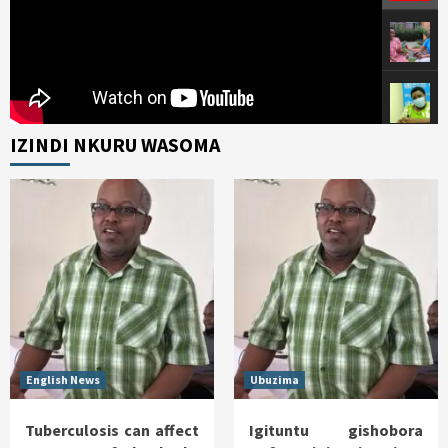
IZINDI NKURU WASOMA
English News
Ubuzima
Tuberculosis can affect
Igituntu gishobora