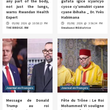
any part of the body,
gufata igice icyaricyo
not just the lungs,
cyose cy’umubiri cyane
warns Rwandan Health
cyane ibihaha _ Dr. Yvès
Expert
Habimana
05/08/ 2026 @ 10:58:13 PM
05/08/ 2026 @ 3:56:34 PM
THE BRIDGE. RW
Umukunzi Médiatrice
Journal en Français
Journal en Français
Message de Donald
Fête du Trône : Le Roi
Trump au roi
Mohammed VI souligne