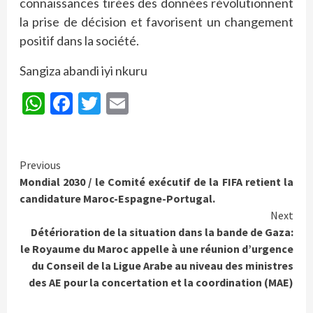
connaissances tirées des données révolutionnent
la prise de décision et favorisent un changement
positif dans la société.
Sangiza abandi iyi nkuru
WhatsApp
Facebook
Twitter
Email
Continue
Previous
Mondial 2030 / le Comité exécutif de la FIFA retient la
Reading
candidature Maroc-Espagne-Portugal.
Next
Détérioration de la situation dans la bande de Gaza:
le Royaume du Maroc appelle à une réunion d’urgence
du Conseil de la Ligue Arabe au niveau des ministres
des AE pour la concertation et la coordination (MAE)