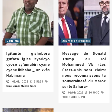
Ubuzima
Journal en Français
Igituntu gishobora
Message de Donald
gufata igice icyaricyo
Trump au roi
cyose cy’umubiri cyane
Mohammed VI: «Les
cyane ibihaha _ Dr. Yvès
États-Unis sont clairs:
Habimana
nous reconnaissons la
souveraineté du Maroc
05/08/ 2026 @ 3:56:34 PM
sur le Sahara»
Umukunzi Médiatrice
01/08/ 2026 @ 10:30:30 PM
THE BRIDGE. RW