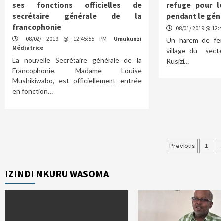
ses fonctions officielles de
refuge pour l
secrétaire générale de la
pendant le gén
francophonie
08/01/ 2019 @ 12:
08/02/ 2019 @ 12:45:55 PM
Umukunzi
Un harem de fe
Médiatrice
village du secte
La nouvelle Secrétaire générale de la
Rusizi…
Francophonie, Madame Louise
Mushikiwabo, est officiellement entrée
en fonction…
Posts
Previous
1
paginat
IZINDI NKURU WASOMA