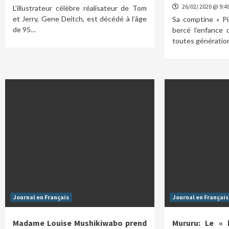
26/02/ 2020 @ 9:4
L’illustrateur célèbre réalisateur de Tom
et Jerry, Gene Deitch, est décédé à l’âge
Sa comptine « Pi
de 95…
bercé l’enfance 
toutes génératio
Journal en Français
Journal en Français
Madame Louise Mushikiwabo prend
Mururu: Le « 