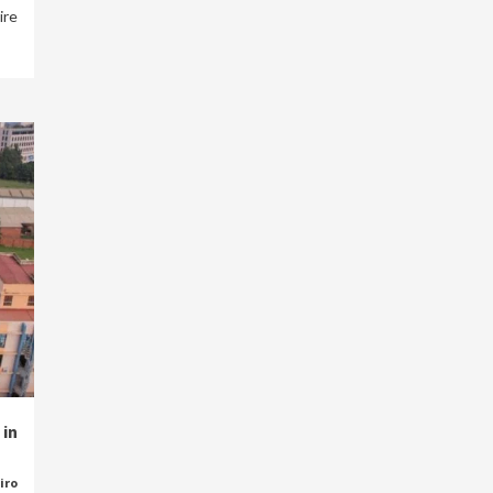
ire
in
iro