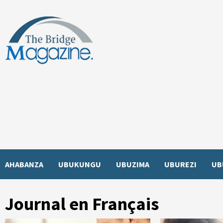
Skip
to
content
AHABANZA
UBUKUNGU
UBUZIMA
UBUREZI
UB
Journal en Français