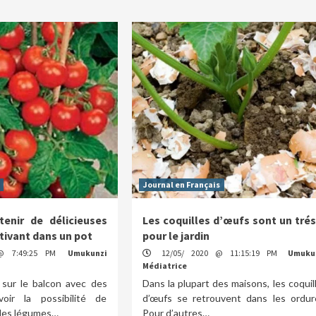
Journal en Français
tenir de délicieuses
Les coquilles d’œufs sont un tré
tivant dans un pot
pour le jardin
@ 7:49:25 PM
Umukunzi
12/05/ 2020 @ 11:15:19 PM
Umuku
Médiatrice
 sur le balcon avec des
Dans la plupart des maisons, les coquil
voir la possibilité de
d’œufs se retrouvent dans les ordur
 des légumes…
Pour d’autres…