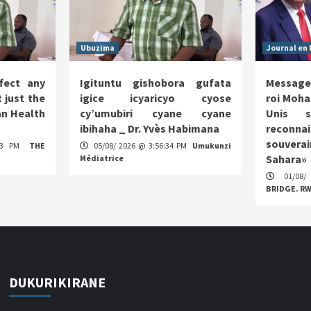
Ubuzima
Journal en 
fect any
Igituntu gishobora gufata
Message
 just the
igice icyaricyo cyose
roi Moha
n Health
cy’umubiri cyane cyane
Unis s
ibihaha _ Dr. Yvès Habimana
reco
souverai
:13 PM
THE
05/08/ 2026 @ 3:56:34 PM
Umukunzi
Sahara»
Médiatrice
01/08/
BRIDGE. R
DUKURIKIRANE