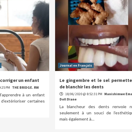
Journal en Français
corriger un enfant
Le gingembre et le sel permette
de blanchir les dents
9:25 PM
THE BRIDGE. RW
18/06/ 2020 @ 8:52:31 PM
Manishimwe Em
 d’apprendre à un enfant
Doll Diane
d’extérioriser certaines
La blancheur des dents renvoie 
seulement à un souci de l’esthétiq
mais également à…