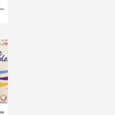
les
bo