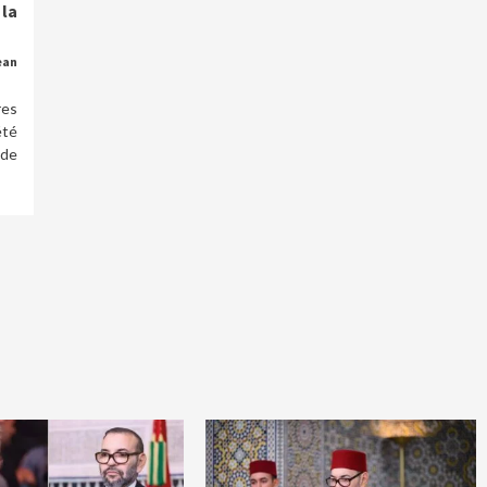
la
ean
res
été
de