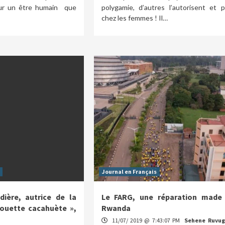
ur un être humain que
polygamie, d’autres l’autorisent et p
chez les femmes ! Il…
Journal en Français
dière, autrice de la
Le FARG, une réparation made 
rouette cacahuète »,
Rwanda
11/07/ 2019 @ 7:43:07 PM
Sehene Ruvug