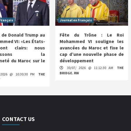
Français
Journal en Français
 de Donald Trump au
Fête du Trône : Le Roi
mmed VI: «Les États-
Mohammed VI souligne les
ont clairs: nous
avancées du Maroc et fixe le
nnaissons la
cap d’une nouvelle phase de
neté du Maroc sur le
développement
30/07/ 2026 @ 11:12:30 AM
THE
BRIDGE. RW
 2026 @ 10:30:30 PM
THE
W
CONTACT US