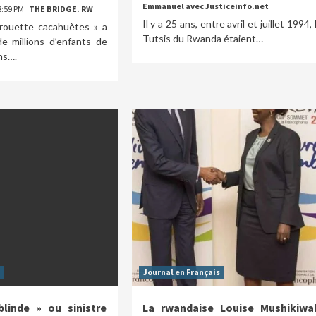
Emmanuel avec Justiceinfo.net
8:59 PM
THE BRIDGE. RW
Il y a 25 ans, entre avril et juillet 1994, 
rouette cacahuètes » a
Tutsis du Rwanda étaient…
de millions d’enfants de
ns….
Journal en Français
blinde » ou sinistre
La rwandaise Louise Mushikiwa