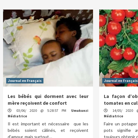
Journal en Français
Journal en Français
Les bébés qui dorment avec leur
La façon d’ob
mère reçoivent de confort
tomates en cul
03/06/ 2020 @ 5:28:57 PM
Umukunzi
14/05/ 2020 
Médiatrice
Médiatrice
Il est important et nécessaire que les
Faire un potager
bébés soient câlinés, et reçoivent
pots signifie a
d’amour, mais surtout…
toujours obtenir