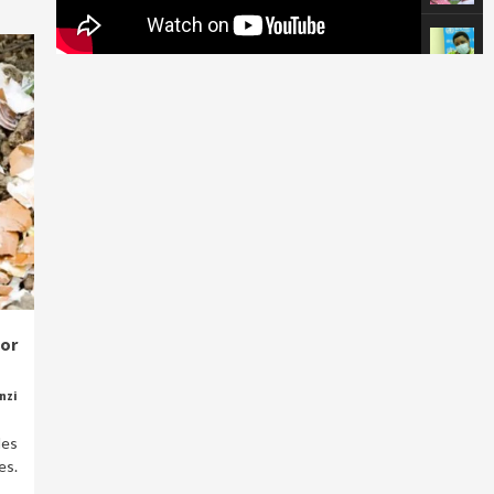
sor
nzi
les
es.