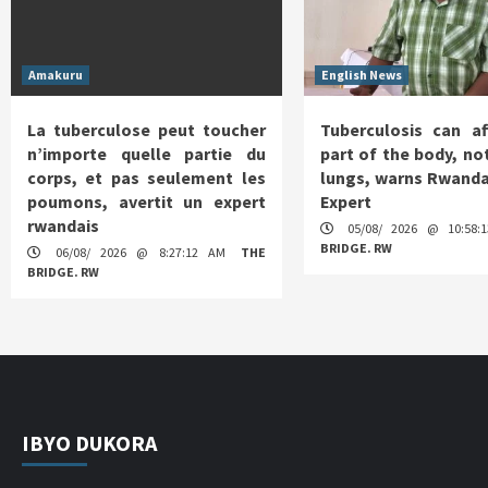
Amakuru
English News
La tuberculose peut toucher
Tuberculosis can af
n’importe quelle partie du
part of the body, not
corps, et pas seulement les
lungs, warns Rwanda
poumons, avertit un expert
Expert
rwandais
05/08/ 2026 @ 10:58
BRIDGE. RW
06/08/ 2026 @ 8:27:12 AM
THE
BRIDGE. RW
IBYO DUKORA