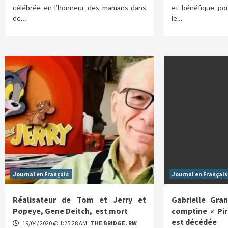
célébrée en l’honneur des mamans dans
et bénéfique po
de…
le…
Journal en Français
Journal en Français
Réalisateur de Tom et Jerry et
Gabrielle Gran
Popeye, Gene Deitch, est mort
comptine « Pi
est décédée
19/04/ 2020 @ 1:25:28 AM
THE BRIDGE. RW