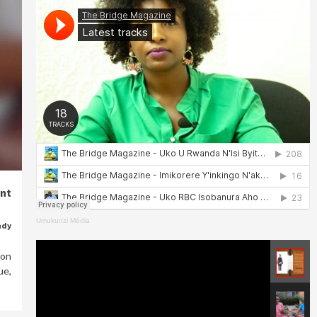
nt
Umukunzi Média
ady
non
ue,