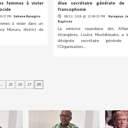
es femmes à violer
élue secrétaire générale de 
ocide
francophonie
45:37 PM
Sehene Ruvugiro
08/11/ 2018 @ 12:48:10 PM
Karegeya J
Baptiste
mmes à violer dans un
La ministre rwandaise des Affai
ur Mururu, district de
étrangères, Louise Mushikiwabo, a 
désignée secrétaire générale 
l’Organisation…
…
25
26
27
28
ion