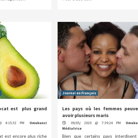
Journal en Français
ocat est plus grand
Les pays où les femmes peuve
u
avoir plusieurs maris
@ 4:15:32 PM
Umukunzi
09/05/ 2020 @ 7:39:24 PM
Umuku
Médiatrice
t est encore plus riche
Bien que certains pays interdisent