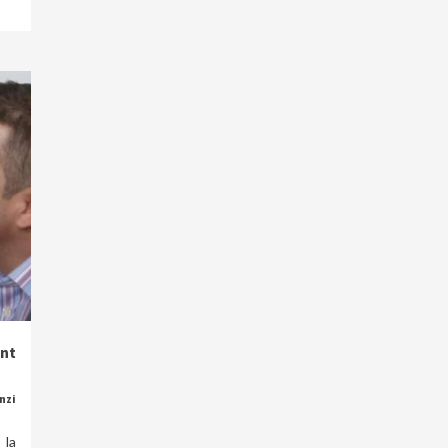
nt
nzi
 la