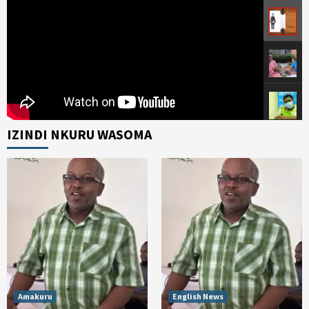
IZINDI NKURU WASOMA
Amakuru
English News