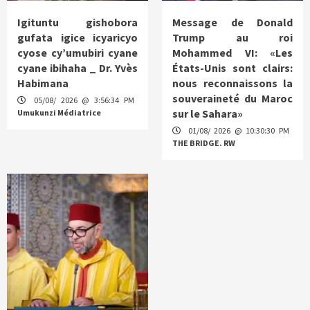
Igituntu gishobora
Message de Donald
gufata igice icyaricyo
Trump au roi
cyose cy’umubiri cyane
Mohammed VI: «Les
cyane ibihaha _ Dr. Yvès
États-Unis sont clairs:
Habimana
nous reconnaissons la
souveraineté du Maroc
05/08/ 2026 @ 3:56:34 PM
sur le Sahara»
Umukunzi Médiatrice
01/08/ 2026 @ 10:30:30 PM
THE BRIDGE. RW