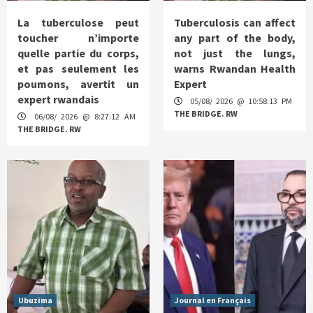
La tuberculose peut
Tuberculosis can affect
toucher n’importe
any part of the body,
quelle partie du corps,
not just the lungs,
et pas seulement les
warns Rwandan Health
poumons, avertit un
Expert
expert rwandais
05/08/ 2026 @ 10:58:13 PM
THE BRIDGE. RW
06/08/ 2026 @ 8:27:12 AM
THE BRIDGE. RW
Ubuzima
Journal en Français