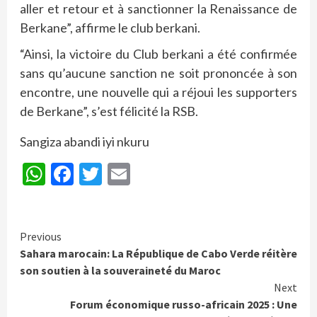
aller et retour et à sanctionner la Renaissance de
Berkane”, affirme le club berkani.
“Ainsi, la victoire du Club berkani a été confirmée
sans qu’aucune sanction ne soit prononcée à son
encontre, une nouvelle qui a réjoui les supporters
de Berkane”, s’est félicité la RSB.
Sangiza abandi iyi nkuru
WhatsApp
Facebook
Twitter
Email
Continue
Previous
Sahara marocain: La République de Cabo Verde réitère
Reading
son soutien à la souveraineté du Maroc
Next
Forum économique russo-africain 2025 : Une