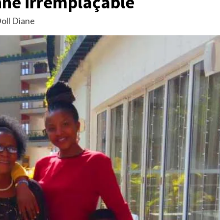
nne irremplaçable
ll Diane