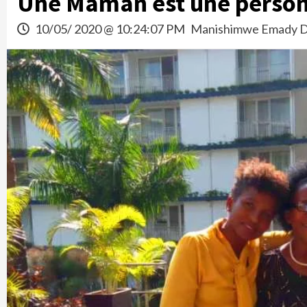
Une Maman est une perso
10/05/ 2020 @ 10:24:07 PM
Manishimwe Emady Do