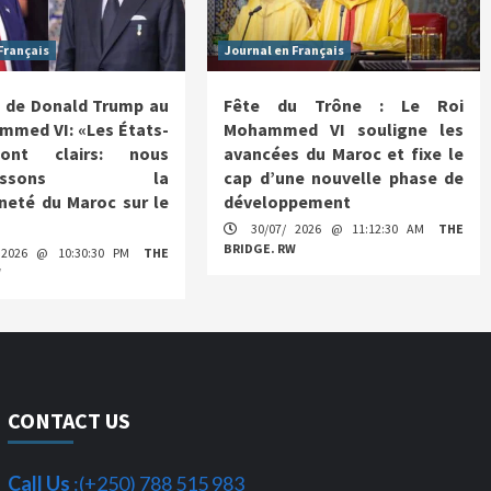
Français
Journal en Français
 de Donald Trump au
Fête du Trône : Le Roi
mmed VI: «Les États-
Mohammed VI souligne les
ont clairs: nous
avancées du Maroc et fixe le
nnaissons la
cap d’une nouvelle phase de
neté du Maroc sur le
développement
30/07/ 2026 @ 11:12:30 AM
THE
BRIDGE. RW
 2026 @ 10:30:30 PM
THE
W
CONTACT US
Call Us
:(+250) 788 515 983