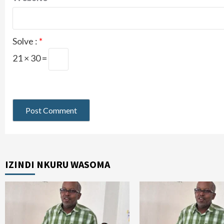
Solve :
*
21 × 30 =
IZINDI NKURU WASOMA