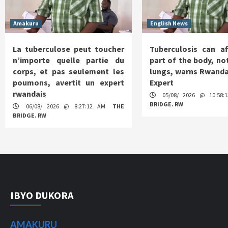
Amakuru
English News
La tuberculose peut toucher
Tuberculosis can af
n’importe quelle partie du
part of the body, not
corps, et pas seulement les
lungs, warns Rwanda
poumons, avertit un expert
Expert
rwandais
05/08/ 2026 @ 10:58
BRIDGE. RW
06/08/ 2026 @ 8:27:12 AM
THE
BRIDGE. RW
IBYO DUKORA
AMAKURU