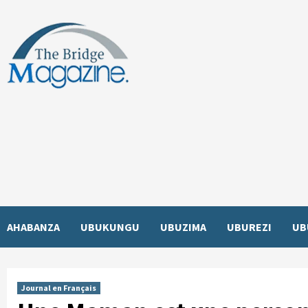
Skip
to
content
AHABANZA
UBUKUNGU
UBUZIMA
UBUREZI
UB
Journal en Français