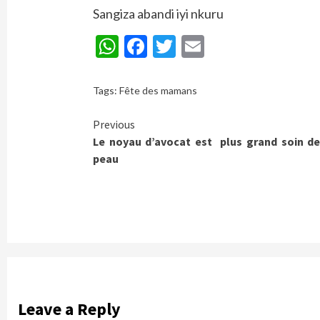
Sangiza abandi iyi nkuru
WhatsApp
Facebook
Twitter
Email
Tags:
Fête des mamans
Continue
Previous
Le noyau d’avocat est plus grand soin de
Reading
peau
Leave a Reply