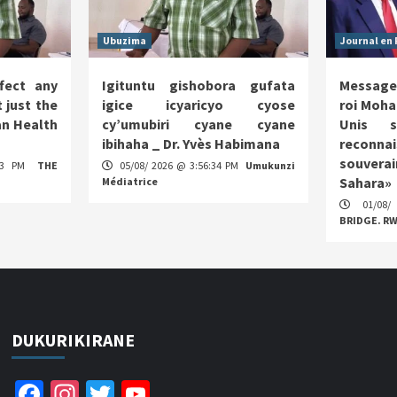
Ubuzima
Journal en 
fect any
Igituntu gishobora gufata
Message
 just the
igice icyaricyo cyose
roi Moha
n Health
cy’umubiri cyane cyane
Unis s
ibihaha _ Dr. Yvès Habimana
reco
souverai
:13 PM
THE
05/08/ 2026 @ 3:56:34 PM
Umukunzi
Sahara»
Médiatrice
01/08/
BRIDGE. R
DUKURIKIRANE
Facebook
Instagram
Twitter
YouTube