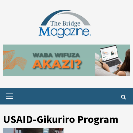
Skip
to
content
Primary
Menu
USAID-Gikuriro Program