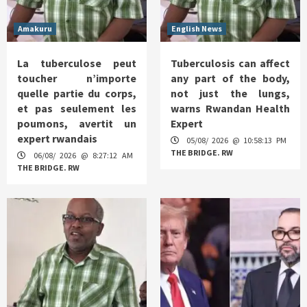
Amakuru
English News
La tuberculose peut
Tuberculosis can affect
toucher n’importe
any part of the body,
quelle partie du corps,
not just the lungs,
et pas seulement les
warns Rwandan Health
poumons, avertit un
Expert
expert rwandais
05/08/ 2026 @ 10:58:13 PM
THE BRIDGE. RW
06/08/ 2026 @ 8:27:12 AM
THE BRIDGE. RW