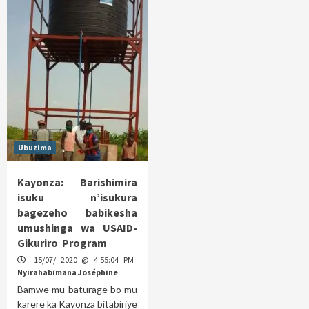
Ubuzima
Kayonza: Barishimira
isuku n’isukura
bagezeho babikesha
umushinga wa USAID-
Gikuriro Program
15/07/ 2020 @ 4:55:04 PM
Nyirahabimana Joséphine
Bamwe mu baturage bo mu
karere ka Kayonza bitabiriye