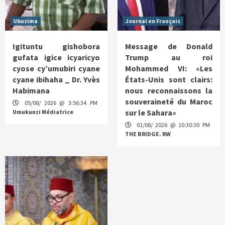
Ubuzima
Journal en Français
Igituntu gishobora
Message de Donald
gufata igice icyaricyo
Trump au roi
cyose cy’umubiri cyane
Mohammed VI: «Les
cyane ibihaha _ Dr. Yvès
États-Unis sont clairs:
Habimana
nous reconnaissons la
souveraineté du Maroc
05/08/ 2026 @ 3:56:34 PM
sur le Sahara»
Umukunzi Médiatrice
01/08/ 2026 @ 10:30:30 PM
THE BRIDGE. RW