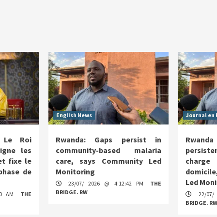
English News
Journal en 
 Le Roi
Rwanda: Gaps persist in
Rwanda 
igne les
community-based malaria
persist
t fixe le
care, says Community Led
charge
phase de
Monitoring
domicil
Led Moni
23/07/ 2026 @ 4:12:42 PM
THE
BRIDGE. RW
:30 AM
THE
22/07/
BRIDGE. R