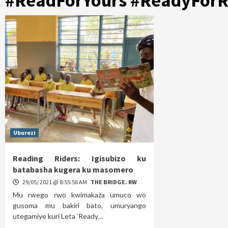
#ReadForYours #ReadyForR
Uburezi
Reading Riders: Igisubizo ku
batabasha kugera ku masomero
29/05/ 2021 @ 8:55:56 AM
THE BRIDGE. RW
Mu rwego rwo kwimakaza umuco wo
gusoma mu bakiri bato, umuryango
utegamiye kuri Leta ‘Ready…