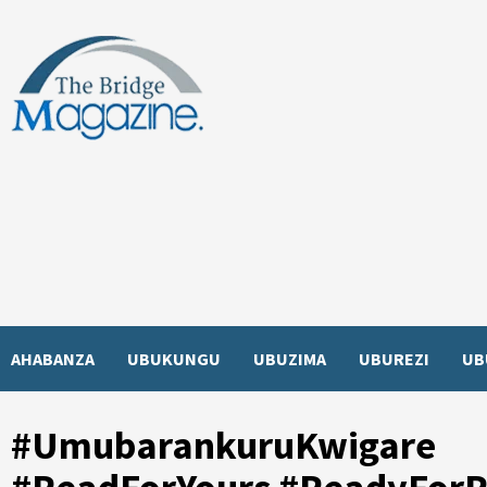
Skip
to
content
AHABANZA
UBUKUNGU
UBUZIMA
UBUREZI
UB
#UmubarankuruKwigare 