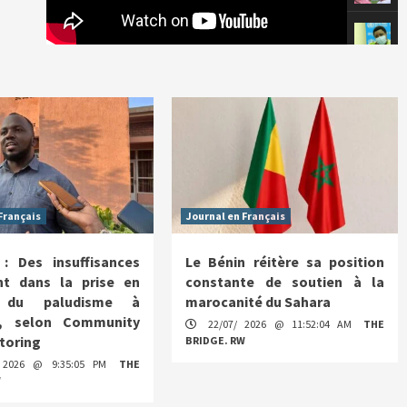
Français
Journal en Français
: Des insuffisances
Le Bénin réitère sa position
ent dans la prise en
constante de soutien à la
 du paludisme à
marocanité du Sahara
e, selon Community
22/07/ 2026 @ 11:52:04 AM
THE
toring
BRIDGE. RW
 2026 @ 9:35:05 PM
THE
W