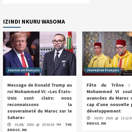
IZINDI NKURU WASOMA
Journal en Français
Journal en Français
Message de Donald Trump au
Fête du Trône :
roi Mohammed VI: «Les États-
Mohammed VI soul
Unis sont clairs: nous
avancées du Maroc e
reconnaissons la
cap d’une nouvelle 
souveraineté du Maroc sur le
développement
Sahara»
30/07/ 2026 @ 11:12
BRIDGE. RW
01/08/ 2026 @ 10:30:30 PM
THE
BRIDGE. RW