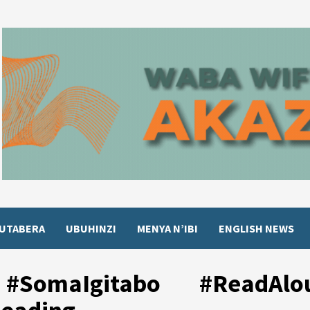
UTABERA
UBUHINZI
MENYA N’IBI
ENGLISH NEWS
#SomaIgitabo #ReadAlo