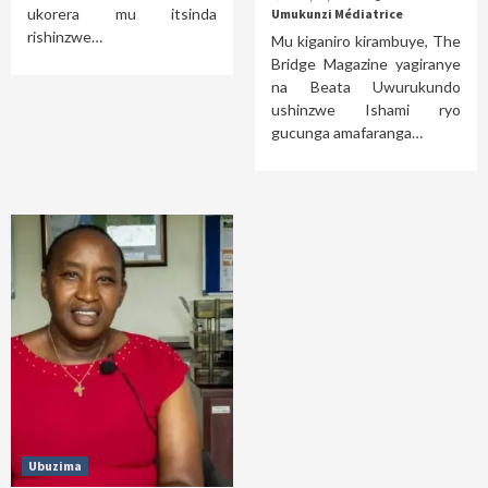
ukorera mu itsinda
Umukunzi Médiatrice
rishinzwe…
Mu kiganiro kirambuye, The
Bridge Magazine yagiranye
na Beata Uwurukundo
ushinzwe Ishami ryo
gucunga amafaranga…
Ubuzima