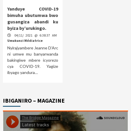
Yanduye COVID-19
bimuha ubutumwa bwo
gusangiza abandi ku
byiza by’urukingo.
04/11/ 2021 @ 6:38:37 AM
Umukunzi Médiatrice
Nyirajyambere Jeanne D’Arc
ni umwe mu banyarwanda
bakingiwe mbere icyorezo
cya COVID-19. Yagize
ibyago yandura…
IBIGANIRO – MAGAZINE