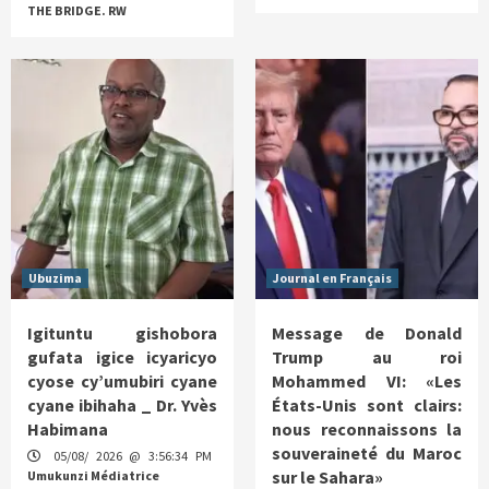
THE BRIDGE. RW
Ubuzima
Journal en Français
Igituntu gishobora
Message de Donald
gufata igice icyaricyo
Trump au roi
cyose cy’umubiri cyane
Mohammed VI: «Les
cyane ibihaha _ Dr. Yvès
États-Unis sont clairs:
Habimana
nous reconnaissons la
souveraineté du Maroc
05/08/ 2026 @ 3:56:34 PM
sur le Sahara»
Umukunzi Médiatrice