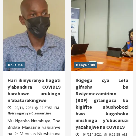
Ubuzima
Menya n'ibi
Hari ikinyuranyo hagati
Ikigega cya Leta
y’abandura COVID19
gifasha ba
barahawe urukingo
Rwiyemezamirimo
n’abatarakingiwe
(BDF) gitangaza ko
kigifite ubushobozi
09/11/ 2021 @ 12:27:51 PM
bwo kugoboka
Nyirangaruye Clementine
imishinga y’ubucuruzi
Mu kiganiro kirambuye, The
yazahajwe na COVID19
Bridge Magazine yagiranye
na Dr Menelas Nkeshimana
04/11/ 2021 @ 9:25:58 AM