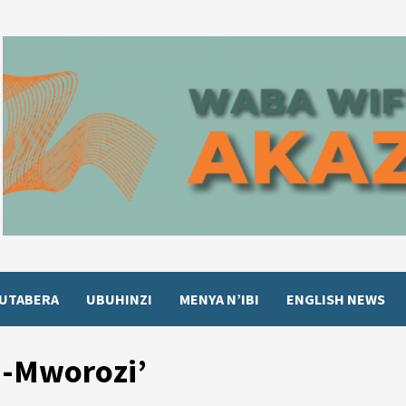
UTABERA
UBUHINZI
MENYA N’IBI
ENGLISH NEWS
i-Mworozi’