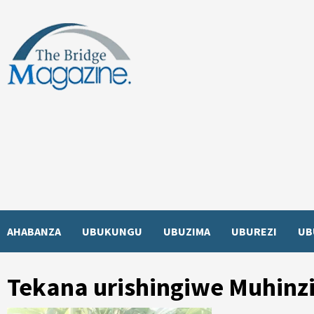
Skip
to
content
AHABANZA
UBUKUNGU
UBUZIMA
UBUREZI
UB
Tekana urishingiwe Muhinz