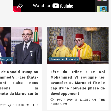
Français
Journal en Français
 de Donald Trump au
Fête du Trône : Le Roi
mmed VI: «Les États-
Mohammed VI souligne les
ont clairs: nous
avancées du Maroc et fixe le
nnaissons la
cap d’une nouvelle phase de
neté du Maroc sur le
développement
30/07/ 2026 @ 11:12:30 AM
THE
BRIDGE. RW
 2026 @ 10:30:30 PM
THE
W