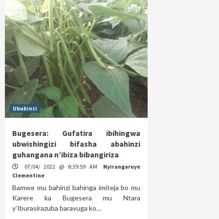
Ubuhinzi
Bugesera: Gufatira ibihingwa
ubwishingizi bifasha abahinzi
guhangana n’ibiza bibangiriza
07/04/ 2022 @ 8:39:59 AM
Nyirangaruye
Clementine
Bamwe mu bahinzi bahinga imiteja bo mu
Karere ka Bugesera mu Ntara
y’Iburasirazuba baravuga ko…