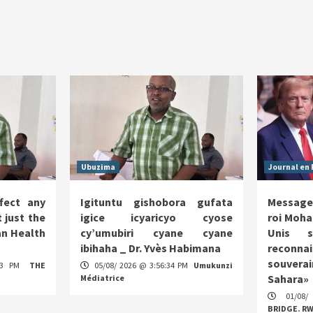
Ubuzima
Journal en 
fect any
Igituntu gishobora gufata
Message
 just the
igice icyaricyo cyose
roi Moha
n Health
cy’umubiri cyane cyane
Unis s
ibihaha _ Dr. Yvès Habimana
reco
souverai
:13 PM
THE
05/08/ 2026 @ 3:56:34 PM
Umukunzi
Sahara»
Médiatrice
01/08/
BRIDGE. R