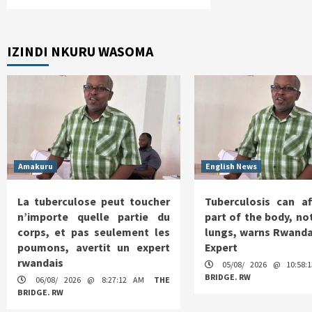
IZINDI NKURU WASOMA
Amakuru
English News
La tuberculose peut toucher
Tuberculosis can af
n’importe quelle partie du
part of the body, not
corps, et pas seulement les
lungs, warns Rwanda
poumons, avertit un expert
Expert
rwandais
05/08/ 2026 @ 10:58
BRIDGE. RW
06/08/ 2026 @ 8:27:12 AM
THE
BRIDGE. RW