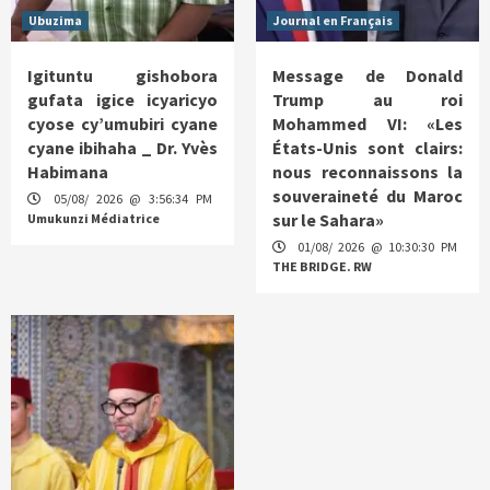
Ubuzima
Journal en Français
Igituntu gishobora
Message de Donald
gufata igice icyaricyo
Trump au roi
cyose cy’umubiri cyane
Mohammed VI: «Les
cyane ibihaha _ Dr. Yvès
États-Unis sont clairs:
Habimana
nous reconnaissons la
souveraineté du Maroc
05/08/ 2026 @ 3:56:34 PM
sur le Sahara»
Umukunzi Médiatrice
01/08/ 2026 @ 10:30:30 PM
THE BRIDGE. RW