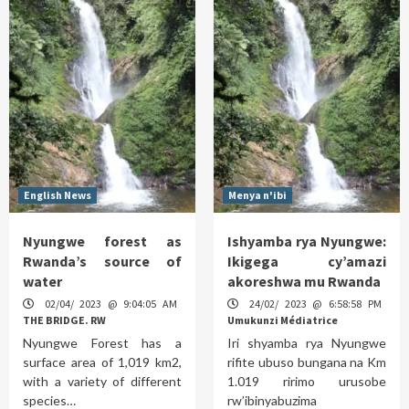
English News
Menya n'ibi
Nyungwe forest as
Ishyamba rya Nyungwe:
Rwanda’s source of
Ikigega cy’amazi
water
akoreshwa mu Rwanda
02/04/ 2023 @ 9:04:05 AM
24/02/ 2023 @ 6:58:58 PM
THE BRIDGE. RW
Umukunzi Médiatrice
Nyungwe Forest has a
Iri shyamba rya Nyungwe
surface area of 1,019 km2,
rifite ubuso bungana na Km
with a variety of different
1.019 ririmo urusobe
species…
rw’ibinyabuzima