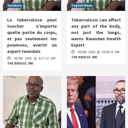
Amakuru
English News
La tuberculose peut
Tuberculosis can affect
toucher n’importe
any part of the body,
quelle partie du corps,
not just the lungs,
et pas seulement les
warns Rwandan Health
poumons, avertit un
Expert
expert rwandais
05/08/ 2026 @ 10:58:13 PM
THE BRIDGE. RW
06/08/ 2026 @ 8:27:12 AM
THE BRIDGE. RW