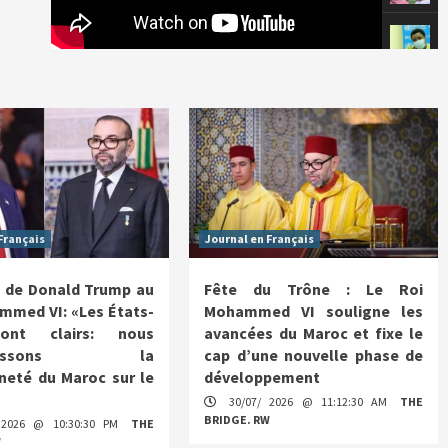
Français
Journal en Français
 de Donald Trump au
Fête du Trône : Le Roi
mmed VI: «Les États-
Mohammed VI souligne les
ont clairs: nous
avancées du Maroc et fixe le
nnaissons la
cap d’une nouvelle phase de
neté du Maroc sur le
développement
30/07/ 2026 @ 11:12:30 AM
THE
BRIDGE. RW
 2026 @ 10:30:30 PM
THE
W