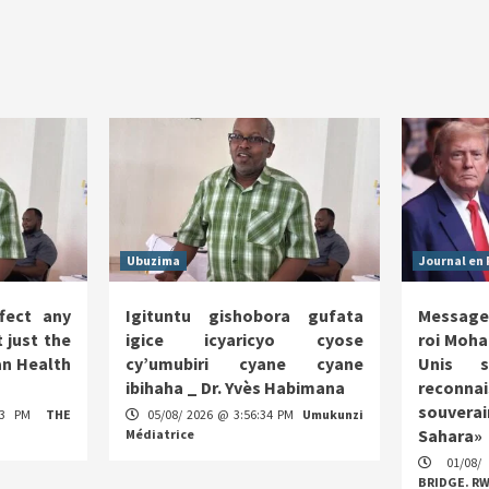
Ubuzima
Journal en 
fect any
Igituntu gishobora gufata
Message
 just the
igice icyaricyo cyose
roi Moha
n Health
cy’umubiri cyane cyane
Unis s
ibihaha _ Dr. Yvès Habimana
reco
souverai
:13 PM
THE
05/08/ 2026 @ 3:56:34 PM
Umukunzi
Sahara»
Médiatrice
01/08/
BRIDGE. R