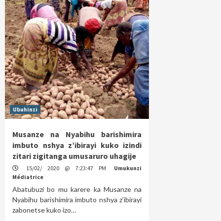
Ubuhinzi
Musanze na Nyabihu barishimira
imbuto nshya z’ibirayi kuko izindi
zitari zigitanga umusaruro uhagije
15/02/ 2020 @ 7:23:47 PM
Umukunzi
Médiatrice
Abatubuzi bo mu karere ka Musanze na
Nyabihu barishimira imbuto nshya z’ibirayi
zabonetse kuko izo…