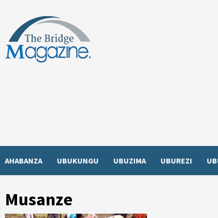
Skip
to
content
AHABANZA
UBUKUNGU
UBUZIMA
UBUREZI
UB
Musanze