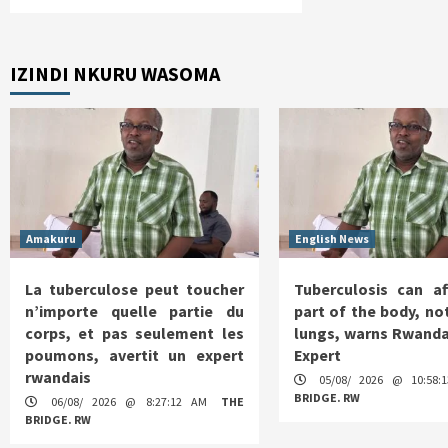
IZINDI NKURU WASOMA
Amakuru
English News
La tuberculose peut toucher
Tuberculosis can af
n’importe quelle partie du
part of the body, not
corps, et pas seulement les
lungs, warns Rwanda
poumons, avertit un expert
Expert
rwandais
05/08/ 2026 @ 10:58
BRIDGE. RW
06/08/ 2026 @ 8:27:12 AM
THE
BRIDGE. RW