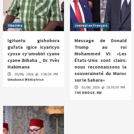
Ubuzima
Journal en Français
Igituntu gishobora
Message de Donald
gufata igice icyaricyo
Trump au roi
cyose cy’umubiri cyane
Mohammed VI: «Les
cyane ibihaha _ Dr. Yvès
États-Unis sont clairs:
Habimana
nous reconnaissons la
souveraineté du Maroc
05/08/ 2026 @ 3:56:34 PM
sur le Sahara»
Umukunzi Médiatrice
01/08/ 2026 @ 10:30:30 PM
THE BRIDGE. RW