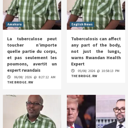
Amakuru
English News
La tuberculose peut
Tuberculosis can affect
toucher n’importe
any part of the body,
quelle partie du corps,
not just the lungs,
et pas seulement les
warns Rwandan Health
poumons, avertit un
Expert
expert rwandais
05/08/ 2026 @ 10:58:13 PM
THE BRIDGE. RW
06/08/ 2026 @ 8:27:12 AM
THE BRIDGE. RW