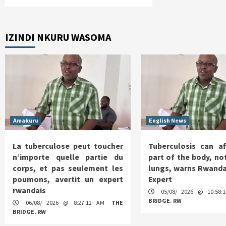
IZINDI NKURU WASOMA
Amakuru
English News
La tuberculose peut toucher
Tuberculosis can af
n’importe quelle partie du
part of the body, not
corps, et pas seulement les
lungs, warns Rwanda
poumons, avertit un expert
Expert
rwandais
05/08/ 2026 @ 10:58
BRIDGE. RW
06/08/ 2026 @ 8:27:12 AM
THE
BRIDGE. RW