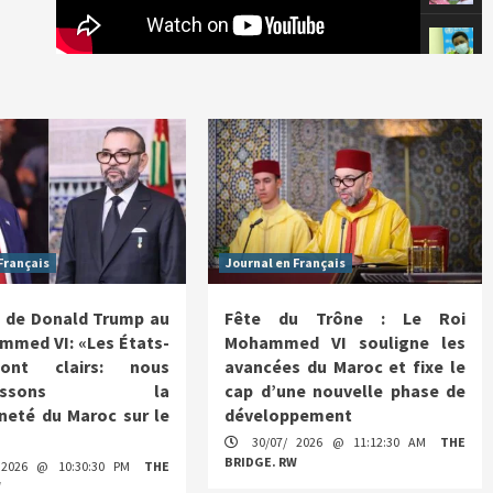
Français
Journal en Français
 de Donald Trump au
Fête du Trône : Le Roi
mmed VI: «Les États-
Mohammed VI souligne les
ont clairs: nous
avancées du Maroc et fixe le
nnaissons la
cap d’une nouvelle phase de
neté du Maroc sur le
développement
30/07/ 2026 @ 11:12:30 AM
THE
BRIDGE. RW
 2026 @ 10:30:30 PM
THE
W