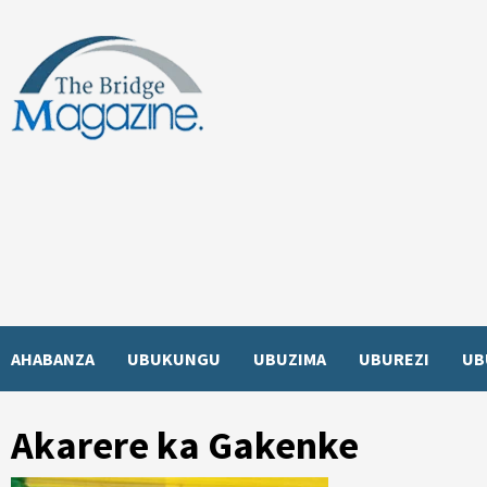
Skip
to
content
AHABANZA
UBUKUNGU
UBUZIMA
UBUREZI
UB
Akarere ka Gakenke