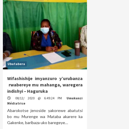
Ubutabera
Wifashishije imyanzuro y’urubanza
rwabereye mu mahanga, waregera
indishyi – Haguruka
08/12/ 2020 @ 6:49:24 PM
Umukunzi
Médiatrice
Abarokotse jenoside yakorewe abatutsi
bo mu Murenge wa Mataba akarere ka
Gakenke, baribaza uko baregeye…