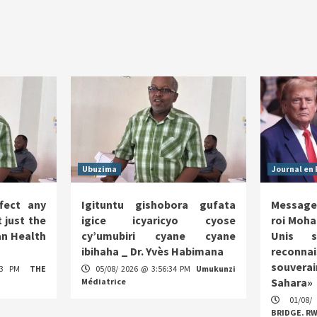
Ubuzima
Journal en 
fect any
Igituntu gishobora gufata
Message
 just the
igice icyaricyo cyose
roi Moha
n Health
cy’umubiri cyane cyane
Unis s
ibihaha _ Dr. Yvès Habimana
reco
souverai
:13 PM
THE
05/08/ 2026 @ 3:56:34 PM
Umukunzi
Sahara»
Médiatrice
01/08/
BRIDGE. R