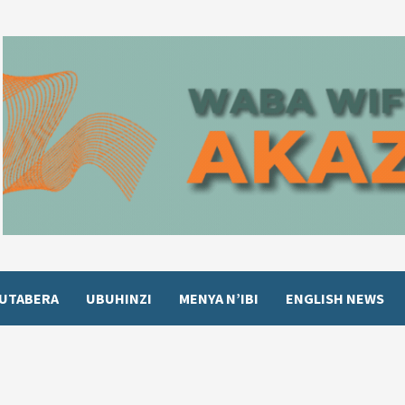
UTABERA
UBUHINZI
MENYA N’IBI
ENGLISH NEWS