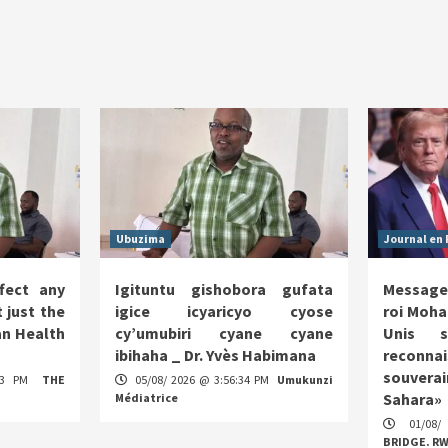
Ubuzima
Journal en 
fect any
Igituntu gishobora gufata
Message
 just the
igice icyaricyo cyose
roi Moha
n Health
cy’umubiri cyane cyane
Unis s
ibihaha _ Dr. Yvès Habimana
reco
souverai
:13 PM
THE
05/08/ 2026 @ 3:56:34 PM
Umukunzi
Sahara»
Médiatrice
01/08/
BRIDGE. R