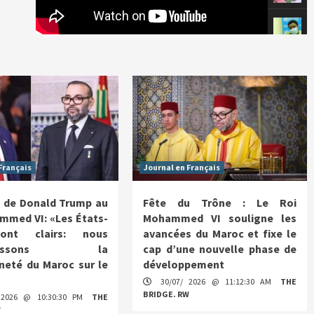
Français
Journal en Français
 de Donald Trump au
Fête du Trône : Le Roi
mmed VI: «Les États-
Mohammed VI souligne les
ont clairs: nous
avancées du Maroc et fixe le
nnaissons la
cap d’une nouvelle phase de
neté du Maroc sur le
développement
30/07/ 2026 @ 11:12:30 AM
THE
BRIDGE. RW
 2026 @ 10:30:30 PM
THE
W