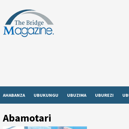
Skip
to
content
AHABANZA
UBUKUNGU
UBUZIMA
UBUREZI
UB
Abamotari