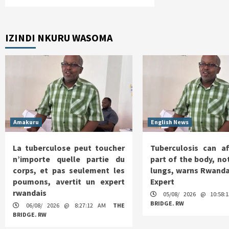
IZINDI NKURU WASOMA
Amakuru
English News
La tuberculose peut toucher
Tuberculosis can af
n’importe quelle partie du
part of the body, not
corps, et pas seulement les
lungs, warns Rwanda
poumons, avertit un expert
Expert
rwandais
05/08/ 2026 @ 10:58
BRIDGE. RW
06/08/ 2026 @ 8:27:12 AM
THE
BRIDGE. RW