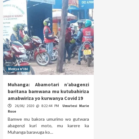
Menya n'ibi
Muhanga: Abamotari n’abagenzi
baritana bamwana mu kutubahiriza
amabwiriza yo kurwanya Covid 19
26/06/ 2020 @ 8:22:44 PM
Umutesi Marie
Rose
Bamwe mu bakora umurimo wo gutwara
abagenzi kuri moto, mu karere ka
Muhanga baravuga ko…