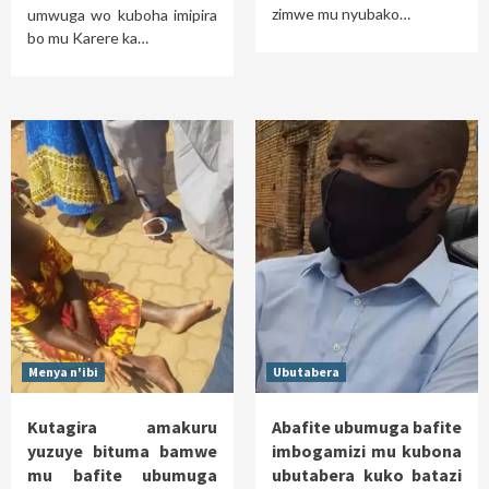
zimwe mu nyubako…
umwuga wo kuboha imipira
bo mu Karere ka…
Menya n'ibi
Ubutabera
Kutagira amakuru
Abafite ubumuga bafite
yuzuye bituma bamwe
imbogamizi mu kubona
mu bafite ubumuga
ubutabera kuko batazi