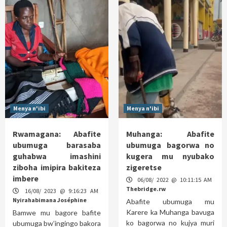
Menya n'ibi
Menya n'ibi
Rwamagana: Abafite
Muhanga: Abafite
ubumuga barasaba
ubumuga bagorwa no
guhabwa imashini
kugera mu nyubako
ziboha imipira bakiteza
zigeretse
imbere
06/08/ 2022 @ 10:11:15 AM
Thebridge.rw
16/08/ 2023 @ 9:16:23 AM
Nyirahabimana Joséphine
Abafite ubumuga mu
Karere ka Muhanga bavuga
Bamwe mu bagore bafite
ko bagorwa no kujya muri
ubumuga bw’ingingo bakora