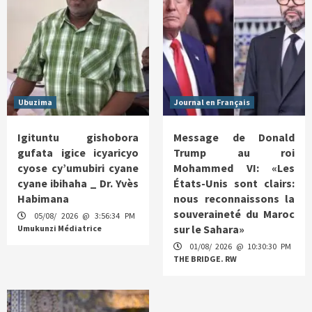
Ubuzima
Journal en Français
Igituntu gishobora
Message de Donald
gufata igice icyaricyo
Trump au roi
cyose cy’umubiri cyane
Mohammed VI: «Les
cyane ibihaha _ Dr. Yvès
États-Unis sont clairs:
Habimana
nous reconnaissons la
souveraineté du Maroc
05/08/ 2026 @ 3:56:34 PM
sur le Sahara»
Umukunzi Médiatrice
01/08/ 2026 @ 10:30:30 PM
THE BRIDGE. RW