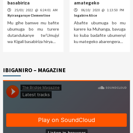
basabiriza
amategeko
25/03/ 2022 @ 6:24:01 AM
06/10/ 2020 @ 1:13:50 PM
Nyirangaruye Clementine
Ingabire Alice
Mu gihe bamwe mu bafite
Abafite ubumuga bo mu
ubumuga bo mu turere
karere ka Muhanga, bavuga
dutandukanye tw’Umujyi
ko kuba badafite ubumenyi
wa Kigali basabiriza hirya…
ku mategeko abarengera…
IBIGANIRO – MAGAZINE