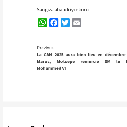
Sangiza abandi iyi nkuru
WhatsApp
Facebook
Twitter
Email
Continue
Previous
La CAN 2025 aura bien lieu en décembre
Reading
Maroc, Motsepe remercie SM le R
Mohammed VI