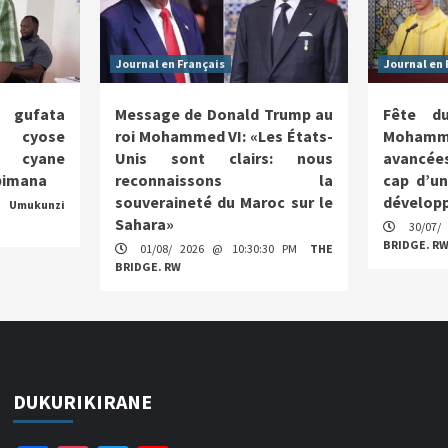
Journal en Français
Journal en 
a gufata
Message de Donald Trump au
Fête d
o cyose
roi Mohammed VI: «Les États-
Mohamme
e cyane
Unis sont clairs: nous
avancées
abimana
reconnaissons la
cap d’u
souveraineté du Maroc sur le
dévelop
M
Umukunzi
Sahara»
30/07/
BRIDGE. R
01/08/ 2026 @ 10:30:30 PM
THE
BRIDGE. RW
DUKURIKIRANE