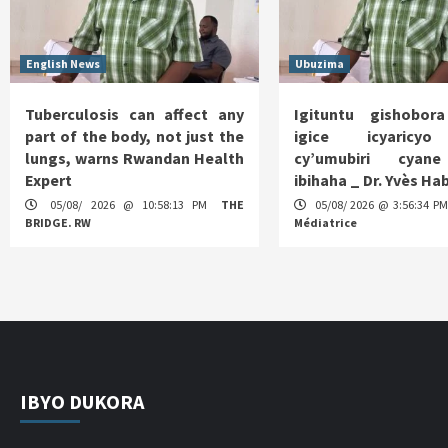
English News
Ubuzima
Tuberculosis can affect any
Igituntu gishobor
part of the body, not just the
igice icyaricy
lungs, warns Rwandan Health
cy’umubiri cyan
Expert
ibihaha _ Dr. Yvès H
05/08/ 2026 @ 10:58:13 PM
THE
05/08/ 2026 @ 3:56:34 P
BRIDGE. RW
Médiatrice
IBYO DUKORA