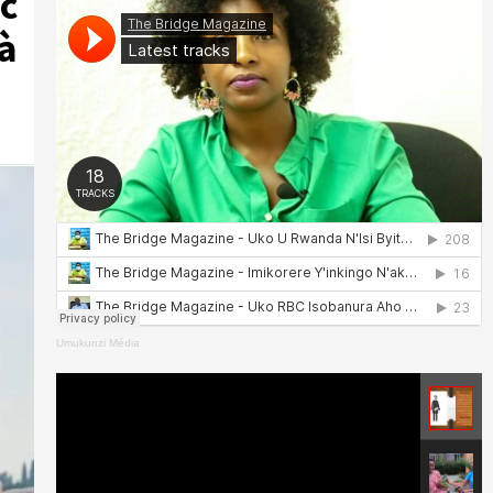
c
à
Umukunzi Média