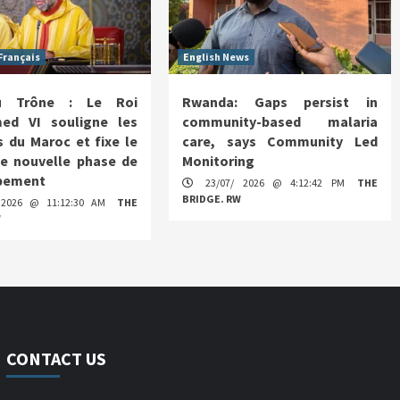
Français
English News
u Trône : Le Roi
Rwanda: Gaps persist in
d VI souligne les
community-based malaria
 du Maroc et fixe le
care, says Community Led
ne nouvelle phase de
Monitoring
pement
23/07/ 2026 @ 4:12:42 PM
THE
BRIDGE. RW
 2026 @ 11:12:30 AM
THE
W
CONTACT US