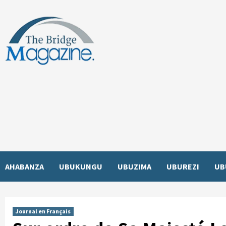
Skip
to
content
AHABANZA
UBUKUNGU
UBUZIMA
UBUREZI
UB
Journal en Français