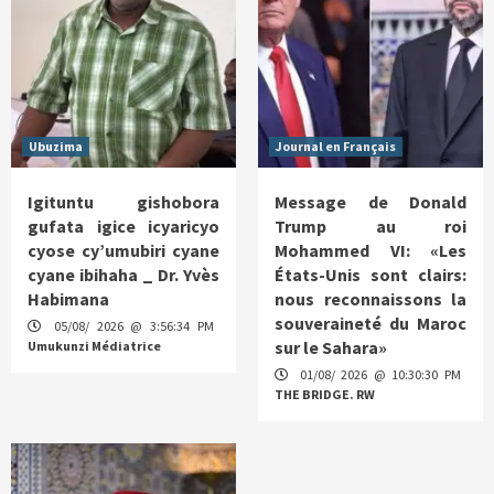
Ubuzima
Journal en Français
Igituntu gishobora
Message de Donald
gufata igice icyaricyo
Trump au roi
cyose cy’umubiri cyane
Mohammed VI: «Les
cyane ibihaha _ Dr. Yvès
États-Unis sont clairs:
Habimana
nous reconnaissons la
souveraineté du Maroc
05/08/ 2026 @ 3:56:34 PM
sur le Sahara»
Umukunzi Médiatrice
01/08/ 2026 @ 10:30:30 PM
THE BRIDGE. RW