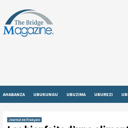
Skip
to
content
AHABANZA
UBUKUNGU
UBUZIMA
UBUREZI
UB
Journal en Français