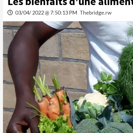
Les bienfaits d’une alimen
03/04/ 2022 @ 7:50:13 PM
Thebridge.rw