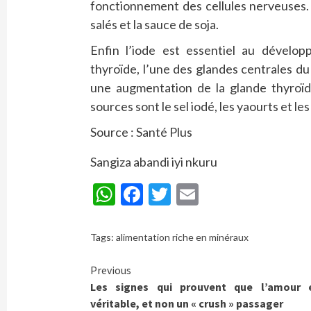
fonctionnement des cellules nerveuses. 
salés et la sauce de soja.
Enfin l’iode est essentiel au dévelo
thyroïde, l’une des glandes centrales d
une augmentation de la glande thyroïde
sources sont le sel iodé, les yaourts et les
Source : Santé Plus
Sangiza abandi iyi nkuru
WhatsApp
Facebook
Twitter
Email
Tags:
alimentation riche en minéraux
Continue
Previous
Les signes qui prouvent que l’amour 
Reading
véritable, et non un « crush » passager