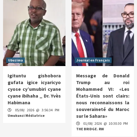
Ubuzima
Journal en Français
Igituntu gishobora
Message de Donald
gufata igice icyaricyo
Trump au roi
cyose cy’umubiri cyane
Mohammed VI: «Les
cyane ibihaha _ Dr. Yvès
États-Unis sont clairs:
Habimana
nous reconnaissons la
souveraineté du Maroc
05/08/ 2026 @ 3:56:34 PM
sur le Sahara»
Umukunzi Médiatrice
01/08/ 2026 @ 10:30:30 PM
THE BRIDGE. RW