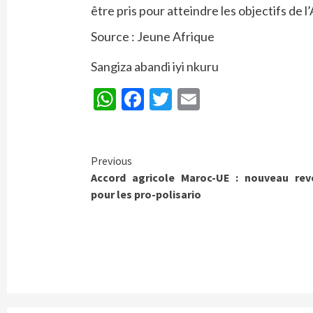
être pris pour atteindre les objectifs de 
Source : Jeune Afrique
Sangiza abandi iyi nkuru
WhatsApp
Facebook
Twitter
Email
Continue
Previous
Accord agricole Maroc-UE : nouveau rev
Reading
pour les pro-polisario