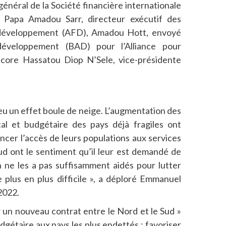
énéral de la Société financière internationale
 Papa Amadou Sarr, directeur exécutif des
e développement (AFD), Amadou Hott, envoyé
développement (BAD) pour l’Alliance pour
ncore Hassatou Diop N’Sele, vice-présidente
eu un effet boule de neige. L’augmentation des
cal et budgétaire des pays déjà fragiles ont
ncer l’accès de leurs populations aux services
ud ont le sentiment qu’il leur est demandé de
on ne les a pas suffisamment aidés pour lutter
 plus en plus difficile », a déploré Emmanuel
2022.
ir un nouveau contrat entre le Nord et le Sud »
dgétaire aux pays les plus endettés ; favoriser