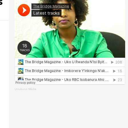
s
Umukunzi Média