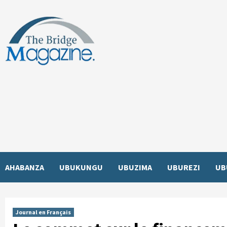
Skip
to
content
AHABANZA
UBUKUNGU
UBUZIMA
UBUREZI
UB
Journal en Français