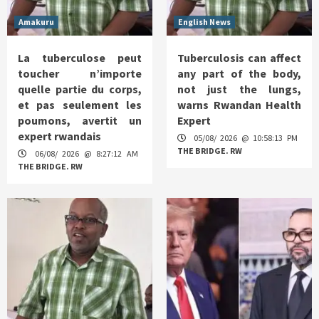
Amakuru
English News
La tuberculose peut
Tuberculosis can affect
toucher n’importe
any part of the body,
quelle partie du corps,
not just the lungs,
et pas seulement les
warns Rwandan Health
poumons, avertit un
Expert
expert rwandais
05/08/ 2026 @ 10:58:13 PM
THE BRIDGE. RW
06/08/ 2026 @ 8:27:12 AM
THE BRIDGE. RW