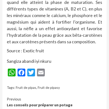
quand elle atteint la phase de maturation. Ses
différents types de vitamines (A, B2 et C), en plus
les minéraux comme le calcium, le phosphore et le
magnésium qui aident à fortifier l’organisme. Et
aussi, la nèfle a un effet antioxydant et favorise
l’hydratation de la peau grâce aux bêta-carotènes
et aux carotènes présents dans sa composition.
Source : Exotic fruit
Sangiza abandi iyi nkuru
WhatsApp
Facebook
Twitter
Email
Tags:
Fruit de pipas
,
Fruit de pipasy
Continue
Previous
Les conseils pour préparer un potage
Reading