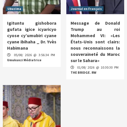
Ubuzima
Journal en Français
Igituntu gishobora
Message de Donald
gufata igice icyaricyo
Trump au roi
cyose cy’umubiri cyane
Mohammed VI: «Les
cyane ibihaha _ Dr. Yvès
États-Unis sont clairs:
Habimana
nous reconnaissons la
souveraineté du Maroc
05/08/ 2026 @ 3:56:34 PM
sur le Sahara»
Umukunzi Médiatrice
01/08/ 2026 @ 10:30:30 PM
THE BRIDGE. RW