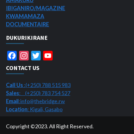
IBIGANIRO/
MAGAZINE
KWAMAMAZA
DOCUMENTAIRE
DUKURIKIRANE
Facebook
Instagram
Twitter
YouTube
Channel
CONTACT US
Call Us
:(+250) 788 515 983
Sales
: (+250) 783 754 527
Email
:info@thebridge.rw
Location
: Kigali, Gasabo
Copyright ©2023. All Right Reserved.