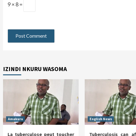
9 × 8 =
IZINDI NKURU WASOMA
Amakuru
English News
La tuberculose peut toucher
Tuberculosis can af