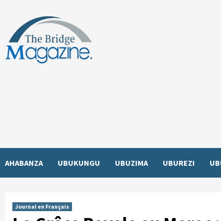
Skip
to
content
AHABANZA
UBUKUNGU
UBUZIMA
UBUREZI
UB
Journal en Français