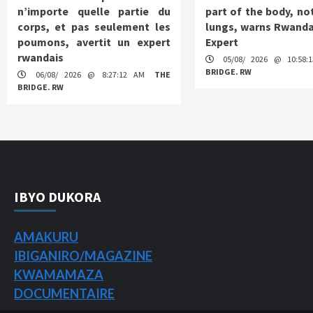
n’importe quelle partie du
part of the body, not
corps, et pas seulement les
lungs, warns Rwanda
poumons, avertit un expert
Expert
rwandais
05/08/ 2026 @ 10:58
BRIDGE. RW
06/08/ 2026 @ 8:27:12 AM
THE
BRIDGE. RW
IBYO DUKORA
AMAKURU
IBIGANIRO/
MAGAZINE
KWAMAMAZA
DOCUMENTAIRE