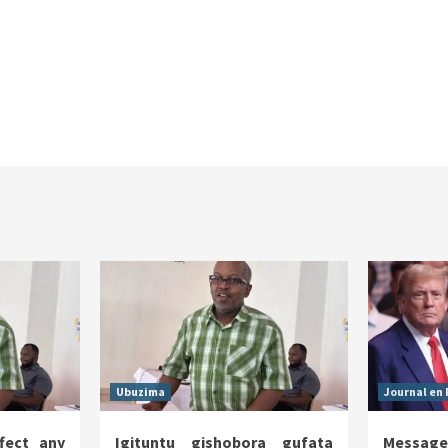
Ubuzima
Journal en 
fect any
Igituntu gishobora gufata
Message