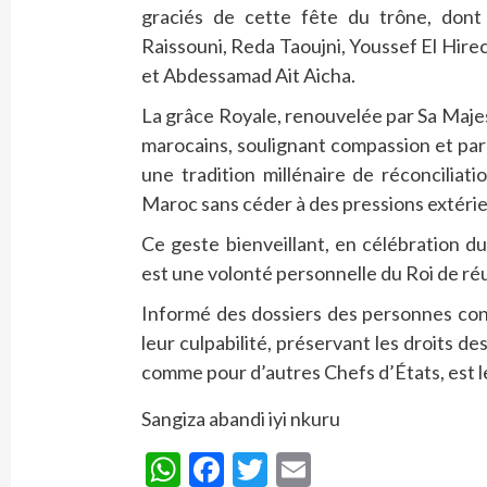
graciés de cette fête du trône, dont
Raissouni, Reda Taoujni, Youssef El Hire
et Abdessamad Ait Aicha.
La grâce Royale, renouvelée par Sa Majest
marocains, soulignant compassion et pard
une tradition millénaire de réconciliat
Maroc sans céder à des pressions extéri
Ce geste bienveillant, en célébration d
est une volonté personnelle du Roi de réun
Informé des dossiers des personnes con
leur culpabilité, préservant les droits d
comme pour d’autres Chefs d’États, est l
Sangiza abandi iyi nkuru
WhatsApp
Facebook
Twitter
Email