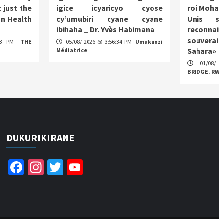
 just the
igice icyaricyo cyose
roi Moha
n Health
cy’umubiri cyane cyane
Unis s
ibihaha _ Dr. Yvès Habimana
reco
souverai
:13 PM
THE
05/08/ 2026 @ 3:56:34 PM
Umukunzi
Sahara»
Médiatrice
01/08/
BRIDGE. R
DUKURIKIRANE
Facebook
Instagram
Twitter
YouTube
Channel