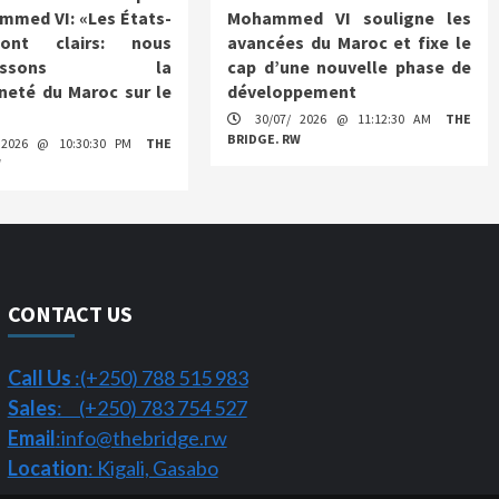
mmed VI: «Les États-
Mohammed VI souligne les
ont clairs: nous
avancées du Maroc et fixe le
nnaissons la
cap d’une nouvelle phase de
neté du Maroc sur le
développement
30/07/ 2026 @ 11:12:30 AM
THE
BRIDGE. RW
 2026 @ 10:30:30 PM
THE
W
CONTACT US
Call Us
:(+250) 788 515 983
Sales
: (+250) 783 754 527
Email
:info@thebridge.rw
Location
: Kigali, Gasabo