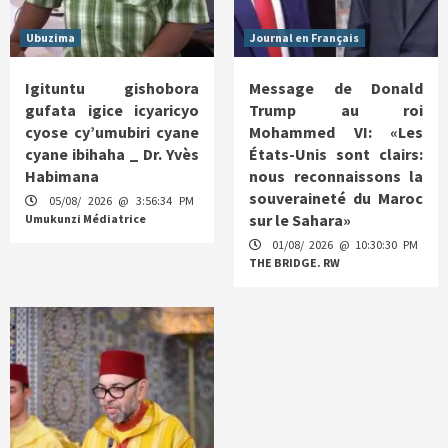
Ubuzima
Journal en Français
Igituntu gishobora
Message de Donald
gufata igice icyaricyo
Trump au roi
cyose cy’umubiri cyane
Mohammed VI: «Les
cyane ibihaha _ Dr. Yvès
États-Unis sont clairs:
Habimana
nous reconnaissons la
souveraineté du Maroc
05/08/ 2026 @ 3:56:34 PM
sur le Sahara»
Umukunzi Médiatrice
01/08/ 2026 @ 10:30:30 PM
THE BRIDGE. RW