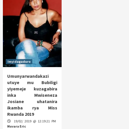
Imyidagaduro
Umunyarwandakazi
utuye mu Bubiligi
yiyemeje kuzagabira
inka Mwiseneza
Josiane uhatanira
ikamba rya Miss
Rwanda 2019
19/02/ 2019 @ 12:19:21 PM
Muvara Eric