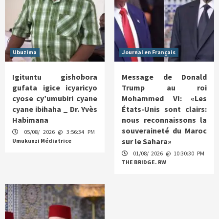
Ubuzima
Journal en Français
Igituntu gishobora
Message de Donald
gufata igice icyaricyo
Trump au roi
cyose cy’umubiri cyane
Mohammed VI: «Les
cyane ibihaha _ Dr. Yvès
États-Unis sont clairs:
Habimana
nous reconnaissons la
souveraineté du Maroc
05/08/ 2026 @ 3:56:34 PM
sur le Sahara»
Umukunzi Médiatrice
01/08/ 2026 @ 10:30:30 PM
THE BRIDGE. RW