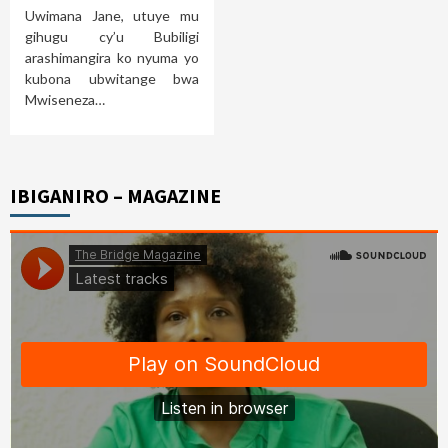
Uwimana Jane, utuye mu
gihugu cy’u Bubiligi
arashimangira ko nyuma yo
kubona ubwitange bwa
Mwiseneza…
IBIGANIRO – MAGAZINE