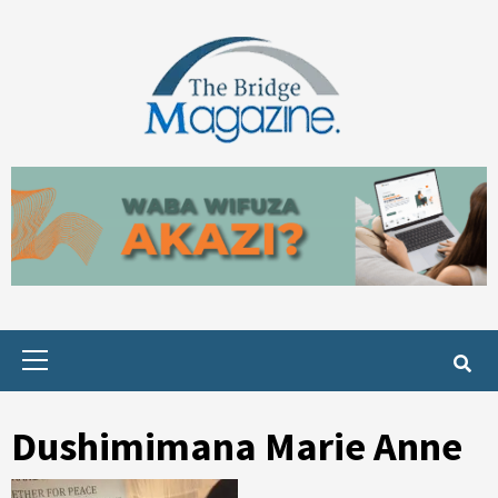
Skip
to
content
Primary
Menu
Dushimimana Marie Anne