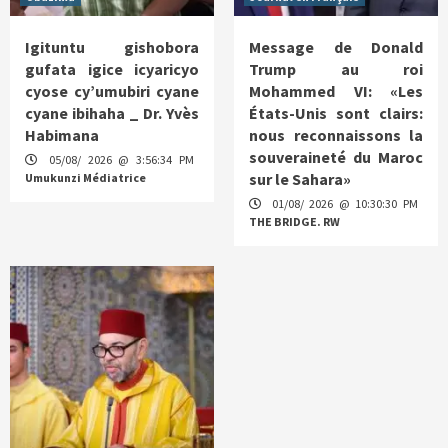
Igituntu gishobora
Message de Donald
gufata igice icyaricyo
Trump au roi
cyose cy’umubiri cyane
Mohammed VI: «Les
cyane ibihaha _ Dr. Yvès
États-Unis sont clairs:
Habimana
nous reconnaissons la
souveraineté du Maroc
05/08/ 2026 @ 3:56:34 PM
sur le Sahara»
Umukunzi Médiatrice
01/08/ 2026 @ 10:30:30 PM
THE BRIDGE. RW