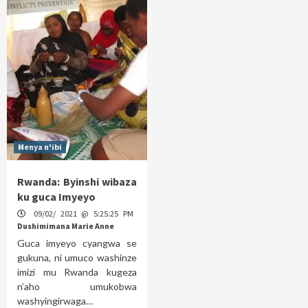
Menya n'ibi
Rwanda: Byinshi wibaza
ku guca Imyeyo
09/02/ 2021 @ 5:25:25 PM
Dushimimana Marie Anne
Guca imyeyo cyangwa se
gukuna, ni umuco washinze
imizi mu Rwanda kugeza
n’aho umukobwa
washyingirwaga…