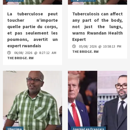
La tuberculose peut
Tuberculosis can affect
toucher n’importe
any part of the body,
quelle partie du corps,
not just the lungs,
et pas seulement les
warns Rwandan Health
poumons, avertit un
Expert
expert rwandais
05/08/ 2026 @ 10:58:13 PM
THE BRIDGE. RW
06/08/ 2026 @ 8:27:12 AM
THE BRIDGE. RW
Ubuzima
Journal en Français