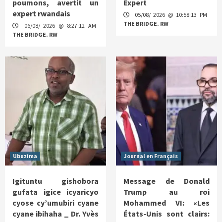
poumons, avertit un
Expert
expert rwandais
05/08/ 2026 @ 10:58:13 PM
THE BRIDGE. RW
06/08/ 2026 @ 8:27:12 AM
THE BRIDGE. RW
Ubuzima
Journal en Français
Igituntu gishobora
Message de Donald
gufata igice icyaricyo
Trump au roi
cyose cy’umubiri cyane
Mohammed VI: «Les
cyane ibihaha _ Dr. Yvès
États-Unis sont clairs: