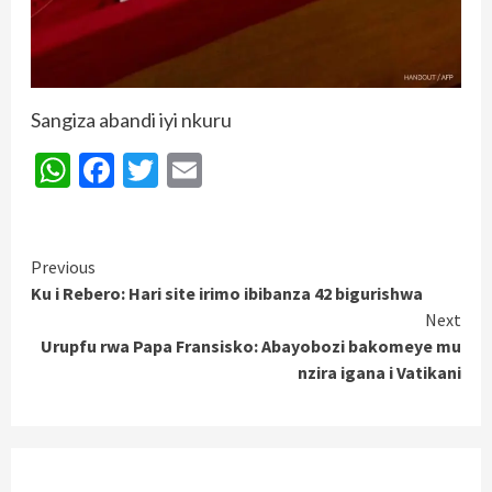
Sangiza abandi iyi nkuru
WhatsApp
Facebook
Twitter
Email
Continue
Previous
Ku i Rebero: Hari site irimo ibibanza 42 bigurishwa
Reading
Next
Urupfu rwa Papa Fransisko: Abayobozi bakomeye mu
nzira igana i Vatikani