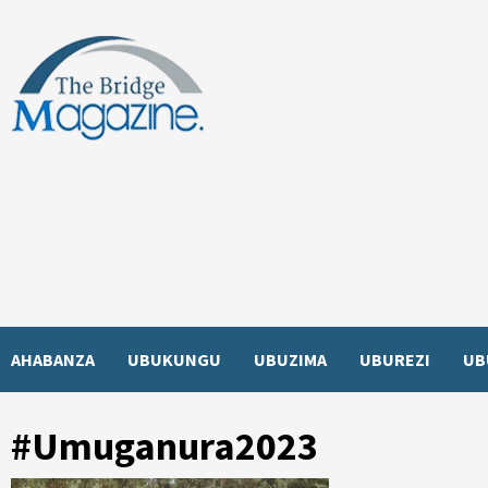
Skip
to
content
AHABANZA
UBUKUNGU
UBUZIMA
UBUREZI
UB
#Umuganura2023