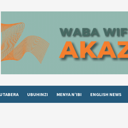
UTABERA
UBUHINZI
MENYA N’IBI
ENGLISH NEWS