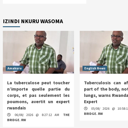
IZINDI NKURU WASOMA
Amakuru
English News
La tuberculose peut toucher
Tuberculosis can af
n’importe quelle partie du
part of the body, not
corps, et pas seulement les
lungs, warns Rwanda
poumons, avertit un expert
Expert
rwandais
05/08/ 2026 @ 10:58
BRIDGE. RW
06/08/ 2026 @ 8:27:12 AM
THE
BRIDGE. RW