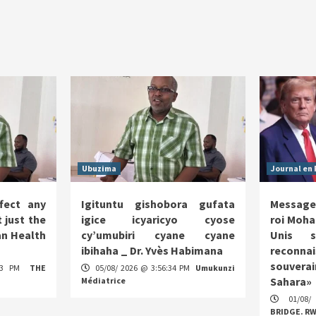
Ubuzima
Journal en 
fect any
Igituntu gishobora gufata
Message
 just the
igice icyaricyo cyose
roi Moha
n Health
cy’umubiri cyane cyane
Unis s
ibihaha _ Dr. Yvès Habimana
reco
souverai
:13 PM
THE
05/08/ 2026 @ 3:56:34 PM
Umukunzi
Sahara»
Médiatrice
01/08/
BRIDGE. R