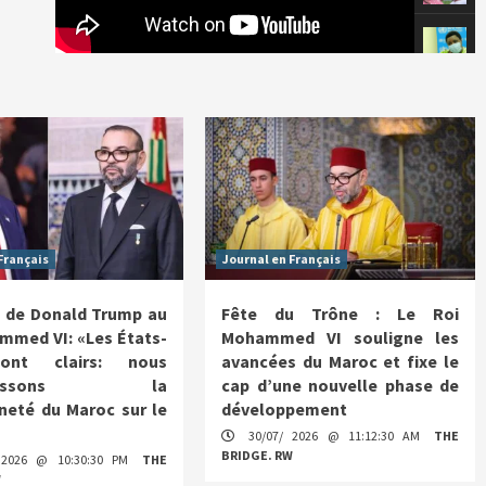
Français
Journal en Français
 de Donald Trump au
Fête du Trône : Le Roi
mmed VI: «Les États-
Mohammed VI souligne les
ont clairs: nous
avancées du Maroc et fixe le
nnaissons la
cap d’une nouvelle phase de
neté du Maroc sur le
développement
30/07/ 2026 @ 11:12:30 AM
THE
BRIDGE. RW
 2026 @ 10:30:30 PM
THE
W