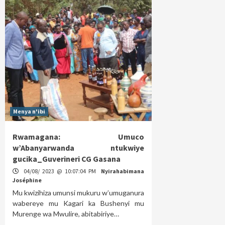
Menya n'ibi
Rwamagana: Umuco
w’Abanyarwanda ntukwiye
gucika_Guverineri CG Gasana
04/08/ 2023 @ 10:07:04 PM
Nyirahabimana
Joséphine
Mu kwizihiza umunsi mukuru w’umuganura
wabereye mu Kagari ka Bushenyi mu
Murenge wa Mwulire, abitabiriye…