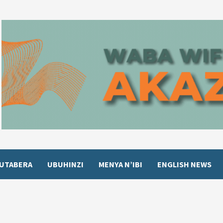
UTABERA
UBUHINZI
MENYA N’IBI
ENGLISH NEWS