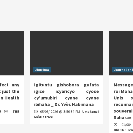
Ubuzima
Journal en 
fect any
Igituntu gishobora gufata
Message
 just the
igice icyaricyo cyose
roi Moha
n Health
cy’umubiri cyane cyane
Unis s
ibihaha _ Dr. Yvès Habimana
reco
souverai
:13 PM
THE
05/08/ 2026 @ 3:56:34 PM
Umukunzi
Sahara»
Médiatrice
01/08/
BRIDGE. R