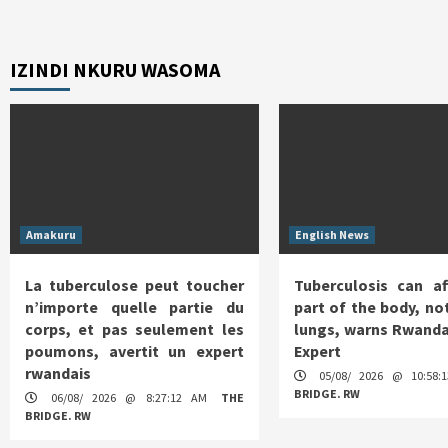
IZINDI NKURU WASOMA
Amakuru
English News
La tuberculose peut toucher
Tuberculosis can af
n’importe quelle partie du
part of the body, not
corps, et pas seulement les
lungs, warns Rwanda
poumons, avertit un expert
Expert
rwandais
05/08/ 2026 @ 10:58
BRIDGE. RW
06/08/ 2026 @ 8:27:12 AM
THE
BRIDGE. RW