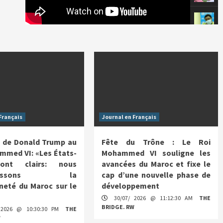
Français
Journal en Français
 de Donald Trump au
Fête du Trône : Le Roi
mmed VI: «Les États-
Mohammed VI souligne les
ont clairs: nous
avancées du Maroc et fixe le
nnaissons la
cap d’une nouvelle phase de
neté du Maroc sur le
développement
30/07/ 2026 @ 11:12:30 AM
THE
BRIDGE. RW
 2026 @ 10:30:30 PM
THE
W