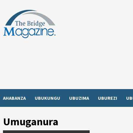
Skip
to
content
AHABANZA
UBUKUNGU
UBUZIMA
UBUREZI
UB
Umuganura