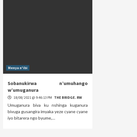
Menya n'ibi
Sobanukirwa n’umuhango
w’umuganura
18/08/ 2021 @ 9:46:13 PM
THE BRIDGE. RW
Umuganura biva ku nshinga kuganura
bivuga gusangira imyaka yeze cyane cyane
iyo bitarera ngo byume,…