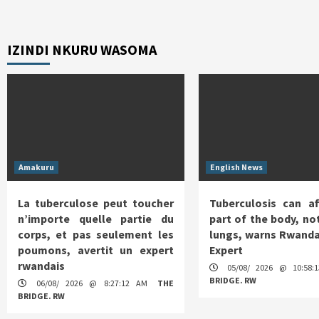
IZINDI NKURU WASOMA
Amakuru
English News
La tuberculose peut toucher
Tuberculosis can af
n’importe quelle partie du
part of the body, not
corps, et pas seulement les
lungs, warns Rwanda
poumons, avertit un expert
Expert
rwandais
05/08/ 2026 @ 10:58
BRIDGE. RW
06/08/ 2026 @ 8:27:12 AM
THE
BRIDGE. RW