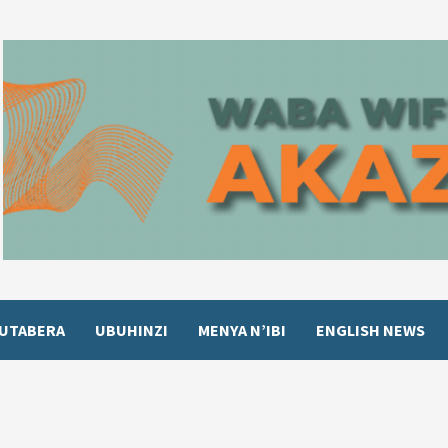
UTABERA
UBUHINZI
MENYA N’IBI
ENGLISH NEWS