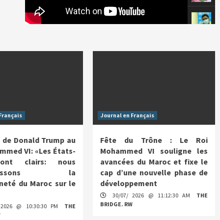
Français
Journal en Français
 de Donald Trump au
Fête du Trône : Le Roi
mmed VI: «Les États-
Mohammed VI souligne les
ont clairs: nous
avancées du Maroc et fixe le
nnaissons la
cap d’une nouvelle phase de
neté du Maroc sur le
développement
30/07/ 2026 @ 11:12:30 AM
THE
BRIDGE. RW
 2026 @ 10:30:30 PM
THE
W