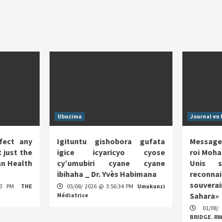
Ubuzima
Journal en 
fect any
Igituntu gishobora gufata
Message
 just the
igice icyaricyo cyose
roi Moha
n Health
cy’umubiri cyane cyane
Unis s
ibihaha _ Dr. Yvès Habimana
reco
souverai
:13 PM
THE
05/08/ 2026 @ 3:56:34 PM
Umukunzi
Sahara»
Médiatrice
01/08/
BRIDGE. R