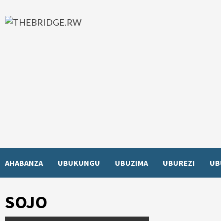
Skip
to
content
AHABANZA
UBUKUNGU
UBUZIMA
UBUREZI
UB
SOJO