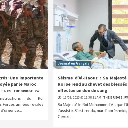
Journal en Français
strés: Une importante
Séisme d’Al-Haouz : Sa Majesté 
loyée par le Maroc
Roi Se rend au chevet des blessés
effectue un don de sang
16:37 PM
THE BRIDGE. RW
13/09/ 2023 @ 11:38:21 AM
THE BRIDGE. R
nstructions du Roi
 Forces armées royales
Sa Majesté le Roi Mohammed VI, que D
é d’urgence…
L’assiste, S’est rendu, mardi après-midi,
Centre…