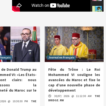
Français
Journal en Français
 de Donald Trump au
Fête du Trône : Le Roi
mmed VI: «Les États-
Mohammed VI souligne les
ont clairs: nous
avancées du Maroc et fixe le
nnaissons la
cap d’une nouvelle phase de
neté du Maroc sur le
développement
30/07/ 2026 @ 11:12:30 AM
THE
BRIDGE. RW
 2026 @ 10:30:30 PM
THE
W