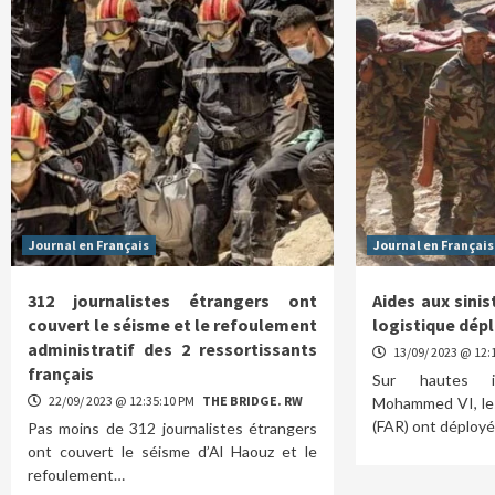
Journal en Français
Journal en Français
312 journalistes étrangers ont
Aides aux sini
couvert le séisme et le refoulement
logistique dép
administratif des 2 ressortissants
13/09/ 2023 @ 12:
français
Sur hautes i
22/09/ 2023 @ 12:35:10 PM
THE BRIDGE. RW
Mohammed VI, les
(FAR) ont déploy
Pas moins de 312 journalistes étrangers
ont couvert le séisme d’Al Haouz et le
refoulement…