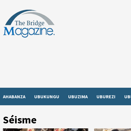
Skip
to
content
AHABANZA
UBUKUNGU
UBUZIMA
UBUREZI
UB
Séisme