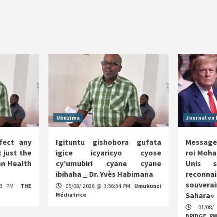
Ubuzima
Journal en 
fect any
Igituntu gishobora gufata
Message
 just the
igice icyaricyo cyose
roi Moha
n Health
cy’umubiri cyane cyane
Unis s
ibihaha _ Dr. Yvès Habimana
reco
souverai
:13 PM
THE
05/08/ 2026 @ 3:56:34 PM
Umukunzi
Sahara»
Médiatrice
01/08/
BRIDGE. R