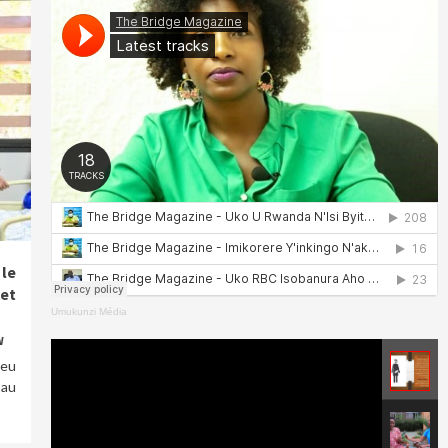
le
 et
Umukunzi Média
W
ieu
 au