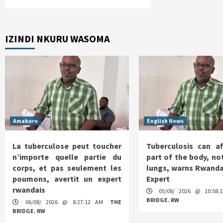
IZINDI NKURU WASOMA
Amakuru
English News
La tuberculose peut toucher
Tuberculosis can af
n’importe quelle partie du
part of the body, not
corps, et pas seulement les
lungs, warns Rwanda
poumons, avertit un expert
Expert
rwandais
05/08/ 2026 @ 10:58
BRIDGE. RW
06/08/ 2026 @ 8:27:12 AM
THE
BRIDGE. RW