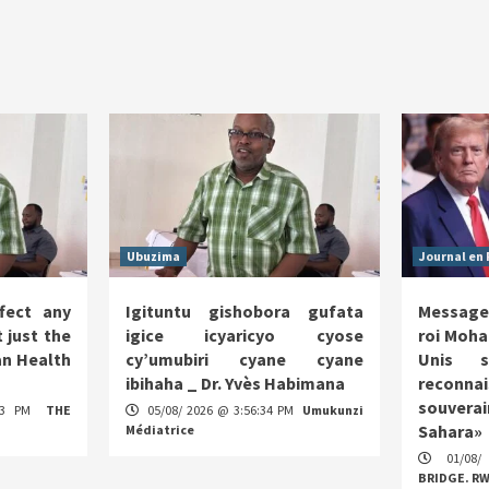
Ubuzima
Journal en 
fect any
Igituntu gishobora gufata
Message
 just the
igice icyaricyo cyose
roi Moha
n Health
cy’umubiri cyane cyane
Unis s
ibihaha _ Dr. Yvès Habimana
reco
souverai
:13 PM
THE
05/08/ 2026 @ 3:56:34 PM
Umukunzi
Sahara»
Médiatrice
01/08/
BRIDGE. R