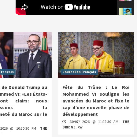
Français
Journal en Français
 de Donald Trump au
Fête du Trône : Le Roi
mmed VI: «Les États-
Mohammed VI souligne les
ont clairs: nous
avancées du Maroc et fixe le
nnaissons la
cap d’une nouvelle phase de
neté du Maroc sur le
développement
30/07/ 2026 @ 11:12:30 AM
THE
BRIDGE. RW
 2026 @ 10:30:30 PM
THE
W