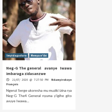
Imyidagaduro
Menya n'ibi
Neg-G The general avanye Iwawa
imbaraga zidasanzwe
21/07/ 2020 @ 7:27:50 PM
Ndamyirokoye
François
Ngenzi Serge ukoresha mu muziki izina rya
Neg-G The4 General nyuma y’igihe gito
avuye Iwawa…