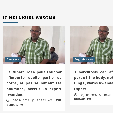
IZINDI NKURU WASOMA
Amakuru
English News
La tuberculose peut toucher
Tuberculosis can af
n’importe quelle partie du
part of the body, not
corps, et pas seulement les
lungs, warns Rwanda
poumons, avertit un expert
Expert
rwandais
05/08/ 2026 @ 10:58
BRIDGE. RW
06/08/ 2026 @ 8:27:12 AM
THE
BRIDGE. RW