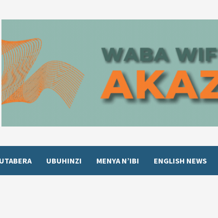
UTABERA
UBUHINZI
MENYA N’IBI
ENGLISH NEWS