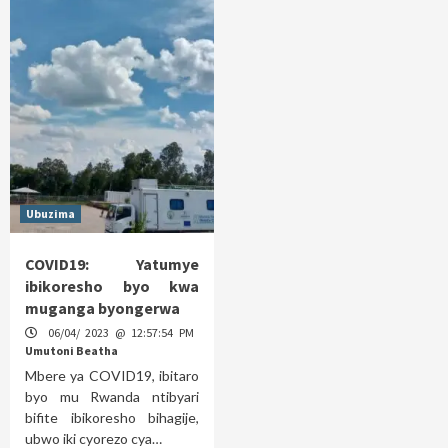
Ubuzima
COVID19: Yatumye
ibikoresho byo kwa
muganga byongerwa
06/04/ 2023 @ 12:57:54 PM
Umutoni Beatha
Mbere ya COVID19, ibitaro
byo mu Rwanda ntibyari
bifite ibikoresho bihagije,
ubwo iki cyorezo cya…