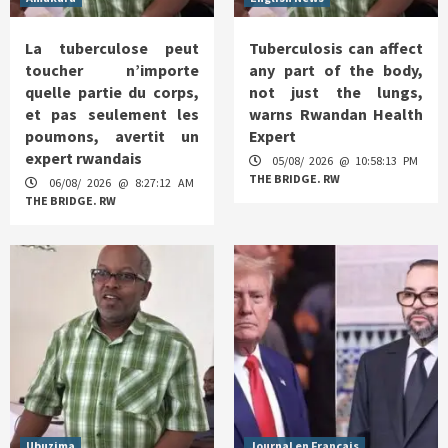
La tuberculose peut
Tuberculosis can affect
toucher n’importe
any part of the body,
quelle partie du corps,
not just the lungs,
et pas seulement les
warns Rwandan Health
poumons, avertit un
Expert
expert rwandais
05/08/ 2026 @ 10:58:13 PM
THE BRIDGE. RW
06/08/ 2026 @ 8:27:12 AM
THE BRIDGE. RW
Ubuzima
Journal en Français