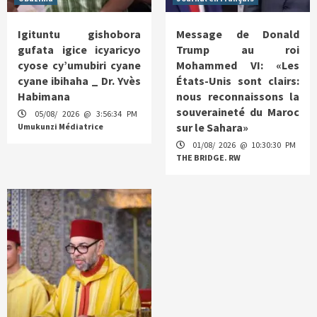
Igituntu gishobora
Message de Donald
gufata igice icyaricyo
Trump au roi
cyose cy’umubiri cyane
Mohammed VI: «Les
cyane ibihaha _ Dr. Yvès
États-Unis sont clairs:
Habimana
nous reconnaissons la
souveraineté du Maroc
05/08/ 2026 @ 3:56:34 PM
sur le Sahara»
Umukunzi Médiatrice
01/08/ 2026 @ 10:30:30 PM
THE BRIDGE. RW