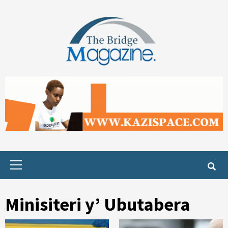
Skip
to
content
Primary
Menu
Minisiteri y’ Ubutabera