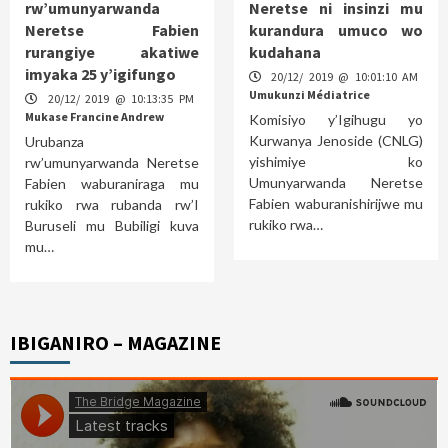
rw’umunyarwanda
Neretse ni insinzi mu
Neretse Fabien
kurandura umuco wo
rurangiye akatiwe
kudahana
imyaka 25 y’igifungo
20/12/ 2019 @ 10:01:10 AM
Umukunzi Médiatrice
20/12/ 2019 @ 10:13:35 PM
Mukase Francine Andrew
Komisiyo y’Igihugu yo
Kurwanya Jenoside (CNLG)
Urubanza
yishimiye ko
rw’umunyarwanda Neretse
Umunyarwanda Neretse
Fabien waburaniraga mu
Fabien waburanishirijwe mu
rukiko rwa rubanda rw’I
rukiko rwa…
Buruseli mu Bubiligi kuva
mu…
IBIGANIRO – MAGAZINE