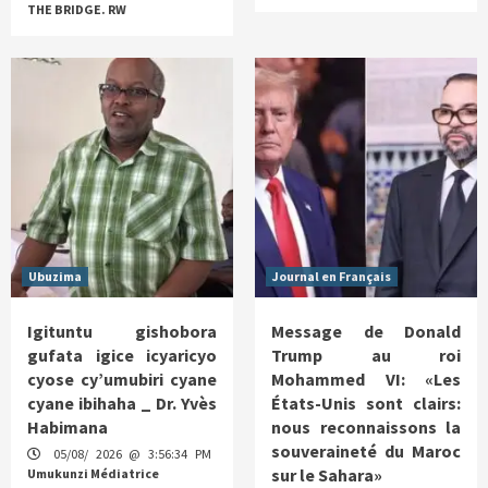
THE BRIDGE. RW
Ubuzima
Journal en Français
Igituntu gishobora
Message de Donald
gufata igice icyaricyo
Trump au roi
cyose cy’umubiri cyane
Mohammed VI: «Les
cyane ibihaha _ Dr. Yvès
États-Unis sont clairs:
Habimana
nous reconnaissons la
souveraineté du Maroc
05/08/ 2026 @ 3:56:34 PM
sur le Sahara»
Umukunzi Médiatrice