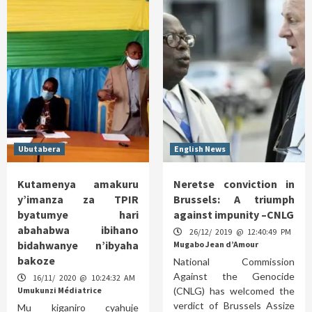
Ubutabera
English News
Kutamenya amakuru
Neretse conviction in
y’imanza za TPIR
Brussels: A triumph
byatumye hari
against impunity –CNLG
abahabwa ibihano
26/12/ 2019 @ 12:40:49 PM
bidahwanye n’ibyaha
Mugabo Jean d’Amour
bakoze
National Commission
Against the Genocide
16/11/ 2020 @ 10:24:32 AM
Umukunzi Médiatrice
(CNLG) has welcomed the
verdict of Brussels Assize
Mu kiganiro cyahuje