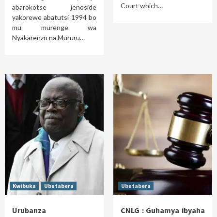
Court which…
abarokotse jenoside
yakorewe abatutsi 1994 bo
mu murenge wa
Nyakarenzo na Mururu…
Kwibuka
Ubutabera
Ubutabera
Urubanza
CNLG : Guhamya ibyaha