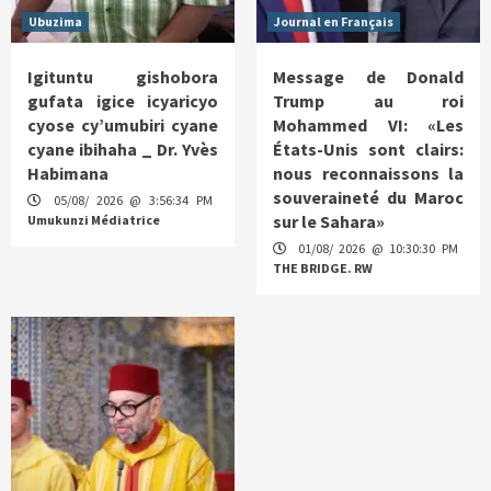
Ubuzima
Journal en Français
Igituntu gishobora
Message de Donald
gufata igice icyaricyo
Trump au roi
cyose cy’umubiri cyane
Mohammed VI: «Les
cyane ibihaha _ Dr. Yvès
États-Unis sont clairs:
Habimana
nous reconnaissons la
souveraineté du Maroc
05/08/ 2026 @ 3:56:34 PM
sur le Sahara»
Umukunzi Médiatrice
01/08/ 2026 @ 10:30:30 PM
THE BRIDGE. RW