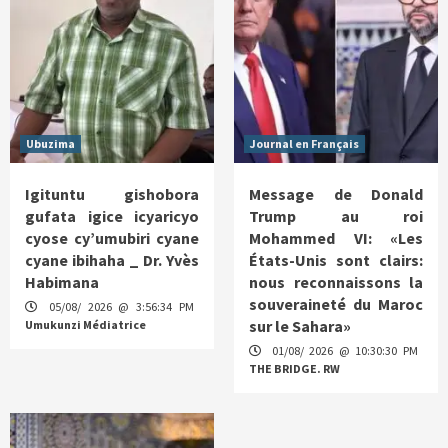
Ubuzima
Journal en Français
Igituntu gishobora
Message de Donald
gufata igice icyaricyo
Trump au roi
cyose cy’umubiri cyane
Mohammed VI: «Les
cyane ibihaha _ Dr. Yvès
États-Unis sont clairs:
Habimana
nous reconnaissons la
souveraineté du Maroc
05/08/ 2026 @ 3:56:34 PM
sur le Sahara»
Umukunzi Médiatrice
01/08/ 2026 @ 10:30:30 PM
THE BRIDGE. RW