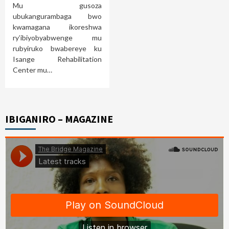
Mu gusoza
ubukangurambaga bwo
kwamagana ikoreshwa
ry’ibiyobyabwenge mu
rubyiruko bwabereye ku
Isange Rehabilitation
Center mu…
IBIGANIRO – MAGAZINE