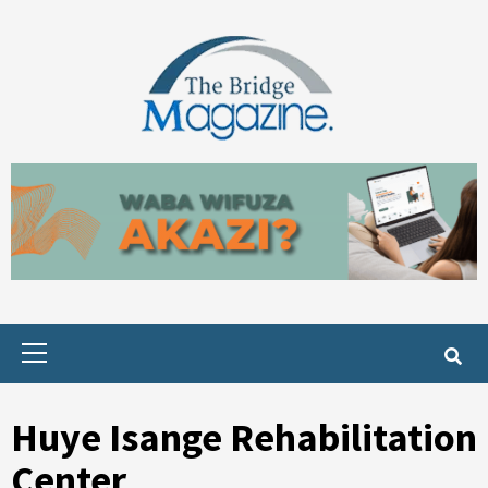
Skip
to
content
Primary
Menu
Huye Isange Rehabilitation
Center