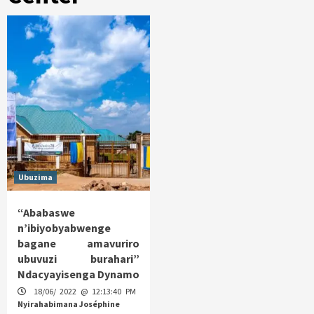
Ubuzima
“Ababaswe
n’ibiyobyabwenge
bagane amavuriro
ubuvuzi burahari”
Ndacyayisenga Dynamo
18/06/ 2022 @ 12:13:40 PM
Nyirahabimana Joséphine