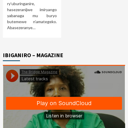
ry’uburinganire,
hasezeranijwe imiryango
yabanaga mu buryo
butemewe n’amategeko.
Abasezeranye…
IBIGANIRO – MAGAZINE