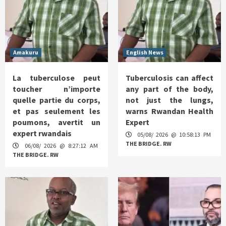
Amakuru
English News
La tuberculose peut
Tuberculosis can affect
toucher n’importe
any part of the body,
quelle partie du corps,
not just the lungs,
et pas seulement les
warns Rwandan Health
poumons, avertit un
Expert
expert rwandais
05/08/ 2026 @ 10:58:13 PM
THE BRIDGE. RW
06/08/ 2026 @ 8:27:12 AM
THE BRIDGE. RW