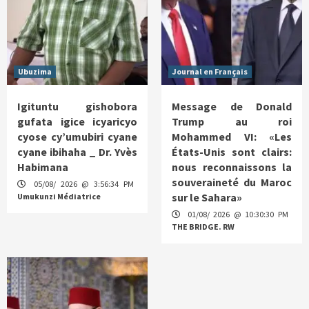
Ubuzima
Journal en Français
Igituntu gishobora
Message de Donald
gufata igice icyaricyo
Trump au roi
cyose cy’umubiri cyane
Mohammed VI: «Les
cyane ibihaha _ Dr. Yvès
États-Unis sont clairs:
Habimana
nous reconnaissons la
souveraineté du Maroc
05/08/ 2026 @ 3:56:34 PM
sur le Sahara»
Umukunzi Médiatrice
01/08/ 2026 @ 10:30:30 PM
THE BRIDGE. RW