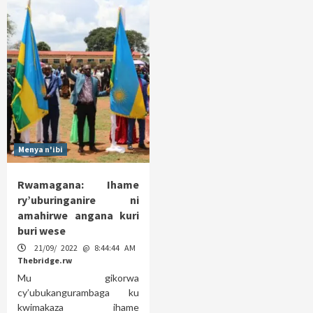
Menya n'ibi
Rwamagana: Ihame
ry’uburinganire ni
amahirwe angana kuri
buri wese
21/09/ 2022 @ 8:44:44 AM
Thebridge.rw
Mu gikorwa
cy’ubukangurambaga ku
kwimakaza ihame