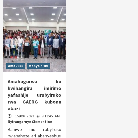
Amakuru
Menya n'ibi
Amahugurwa ku
kwihangira imirimo
yafashije urubyiruko
rwa GAERG kubona
akazi
15/09/ 2023 @ 9:11:45 AM
Nyirangaruye Clementine
Bamwe mu rubyiruko
rw’abahoze ari abanyeshuri