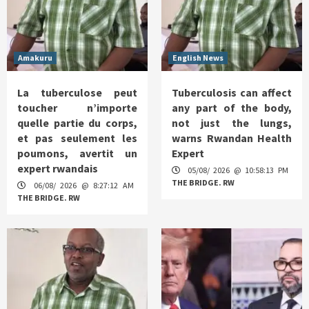
Amakuru
English News
La tuberculose peut
Tuberculosis can affect
toucher n’importe
any part of the body,
quelle partie du corps,
not just the lungs,
et pas seulement les
warns Rwandan Health
poumons, avertit un
Expert
expert rwandais
05/08/ 2026 @ 10:58:13 PM
THE BRIDGE. RW
06/08/ 2026 @ 8:27:12 AM
THE BRIDGE. RW