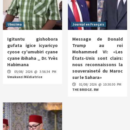
Ubuzima
Journal en Français
Igituntu gishobora
Message de Donald
gufata igice icyaricyo
Trump au roi
cyose cy’umubiri cyane
Mohammed VI: «Les
cyane ibihaha _ Dr. Yvès
États-Unis sont clairs:
Habimana
nous reconnaissons la
souveraineté du Maroc
05/08/ 2026 @ 3:56:34 PM
sur le Sahara»
Umukunzi Médiatrice
01/08/ 2026 @ 10:30:30 PM
THE BRIDGE. RW