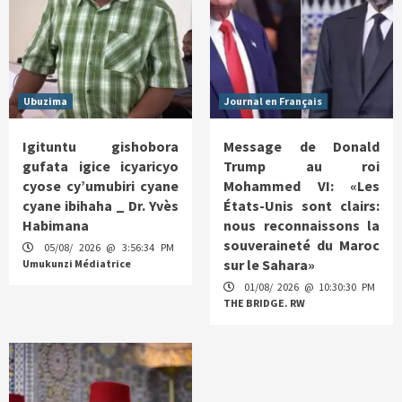
Ubuzima
Journal en Français
Igituntu gishobora
Message de Donald
gufata igice icyaricyo
Trump au roi
cyose cy’umubiri cyane
Mohammed VI: «Les
cyane ibihaha _ Dr. Yvès
États-Unis sont clairs:
Habimana
nous reconnaissons la
souveraineté du Maroc
05/08/ 2026 @ 3:56:34 PM
sur le Sahara»
Umukunzi Médiatrice
01/08/ 2026 @ 10:30:30 PM
THE BRIDGE. RW