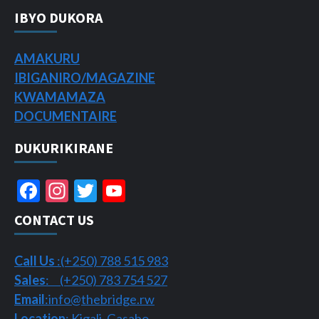
IBYO DUKORA
AMAKURU
IBIGANIRO/
MAGAZINE
KWAMAMAZA
DOCUMENTAIRE
DUKURIKIRANE
Facebook
Instagram
Twitter
YouTube
Channel
CONTACT US
Call Us
:(+250) 788 515 983
Sales
: (+250) 783 754 527
Email
:info@thebridge.rw
Location
: Kigali, Gasabo