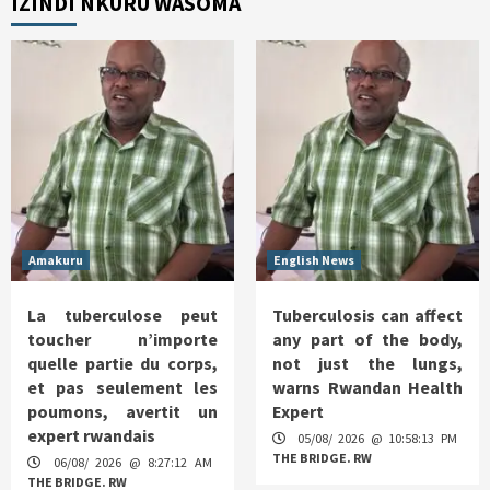
IZINDI NKURU WASOMA
Amakuru
English News
La tuberculose peut
Tuberculosis can affect
toucher n’importe
any part of the body,
quelle partie du corps,
not just the lungs,
et pas seulement les
warns Rwandan Health
poumons, avertit un
Expert
expert rwandais
05/08/ 2026 @ 10:58:13 PM
THE BRIDGE. RW
06/08/ 2026 @ 8:27:12 AM
THE BRIDGE. RW