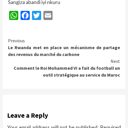
Sangiza abandi iyi nkuru
WhatsApp
Facebook
Twitter
Email
Continue
Previous
Le Rwanda met en place un mécanisme de partage
Reading
des revenus du marché du carbone
Next
Comment le Roi Mohammed VI a fait du football un
outil stratégique au service du Maroc
Leave a Reply
Your email address will not be published.
Required