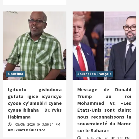
Ubuzima
Journal en Français
Igituntu gishobora
Message de Donald
gufata igice icyaricyo
Trump au roi
cyose cy’umubiri cyane
Mohammed VI: «Les
cyane ibihaha _ Dr. Yvès
États-Unis sont clairs:
Habimana
nous reconnaissons la
souveraineté du Maroc
05/08/ 2026 @ 3:56:34 PM
sur le Sahara»
Umukunzi Médiatrice
01/08/ 2026 @ 10:30:30 PM