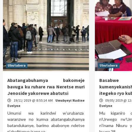
Ubutabera
Ubutabera
Abatangabuhamya bakomeje
Basabwe 
bavuga ku ruhare rwa Neretse muri
kumenyekan
Jenoside yakorewe abatutsi
itegeko ryo k
19/11/ 2019 @ 8:55:14 AM
Umubyeyi Nadine
09/05/ 2019 @ 12
Evelyne
Evelyne
Umunsi wa karindwi w’urubanza
Mu kiganiro c
waranzwe no kumva abatangabuhamya
n’Urwego rw’U
batandukanye, barimo ababonye ndetse
n’Inama Nkuru y
n’abafitanye isano ya…
ku wa 28…