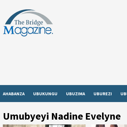
Skip
to
content
AHABANZA
UBUKUNGU
UBUZIMA
UBUREZI
UB
Umubyeyi Nadine Evelyne