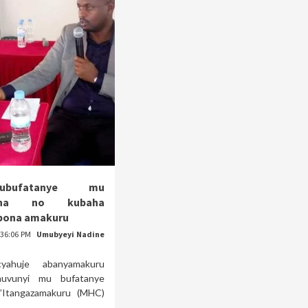
ubufatanye mu
isha no kubaha
ubona amakuru
:36:06 PM
Umubyeyi Nadine
yahuje abanyamakuru
muvunyi mu bufatanye
’Itangazamakuru (MHC)