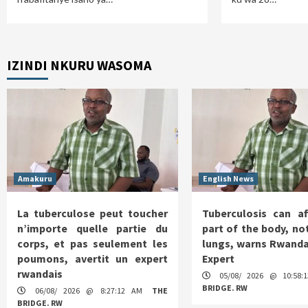
IZINDI NKURU WASOMA
Amakuru
English News
La tuberculose peut toucher
Tuberculosis can af
n’importe quelle partie du
part of the body, not
corps, et pas seulement les
lungs, warns Rwanda
poumons, avertit un expert
Expert
rwandais
05/08/ 2026 @ 10:58
BRIDGE. RW
06/08/ 2026 @ 8:27:12 AM
THE
BRIDGE. RW