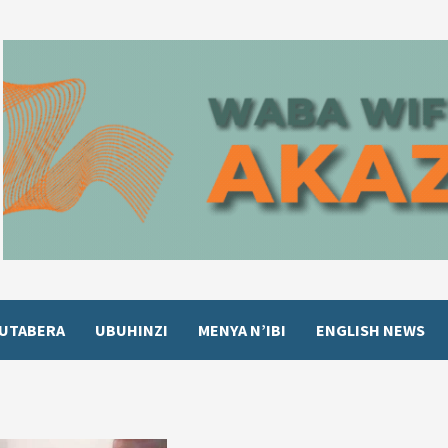
UTABERA
UBUHINZI
MENYA N’IBI
ENGLISH NEWS