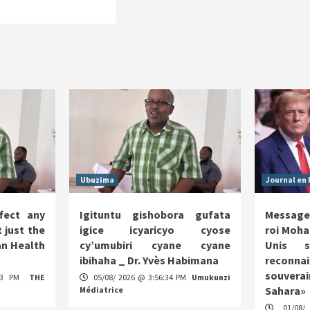
Ubuzima
Journal en 
fect any
Igituntu gishobora gufata
Message
 just the
igice icyaricyo cyose
roi Moha
n Health
cy’umubiri cyane cyane
Unis s
ibihaha _ Dr. Yvès Habimana
reco
souverai
:13 PM
THE
05/08/ 2026 @ 3:56:34 PM
Umukunzi
Sahara»
Médiatrice
01/08/