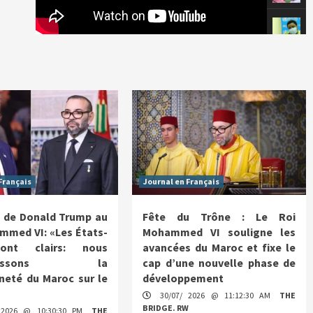
Français
Journal en Français
 de Donald Trump au
Fête du Trône : Le Roi
mmed VI: «Les États-
Mohammed VI souligne les
ont clairs: nous
avancées du Maroc et fixe le
nnaissons la
cap d’une nouvelle phase de
neté du Maroc sur le
développement
30/07/ 2026 @ 11:12:30 AM
THE
BRIDGE. RW
 2026 @ 10:30:30 PM
THE