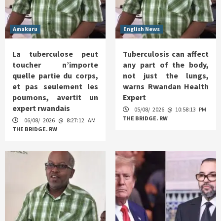
Amakuru
English News
La tuberculose peut
Tuberculosis can affect
toucher n’importe
any part of the body,
quelle partie du corps,
not just the lungs,
et pas seulement les
warns Rwandan Health
poumons, avertit un
Expert
expert rwandais
05/08/ 2026 @ 10:58:13 PM
THE BRIDGE. RW
06/08/ 2026 @ 8:27:12 AM
THE BRIDGE. RW