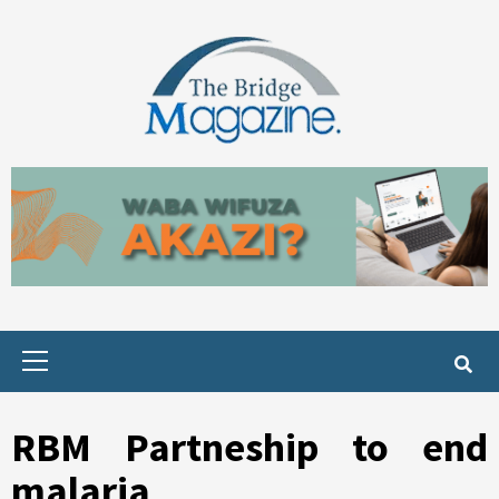
Skip
to
content
Primary
Menu
RBM Partneship to end
malaria