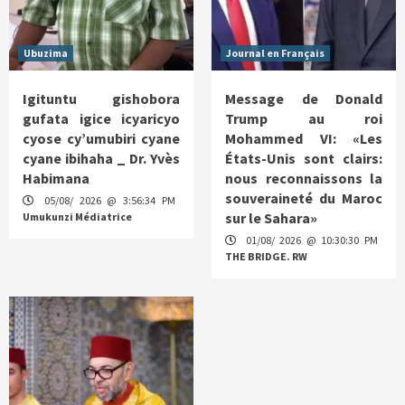
Ubuzima
Journal en Français
Igituntu gishobora
Message de Donald
gufata igice icyaricyo
Trump au roi
cyose cy’umubiri cyane
Mohammed VI: «Les
cyane ibihaha _ Dr. Yvès
États-Unis sont clairs:
Habimana
nous reconnaissons la
souveraineté du Maroc
05/08/ 2026 @ 3:56:34 PM
sur le Sahara»
Umukunzi Médiatrice
01/08/ 2026 @ 10:30:30 PM
THE BRIDGE. RW