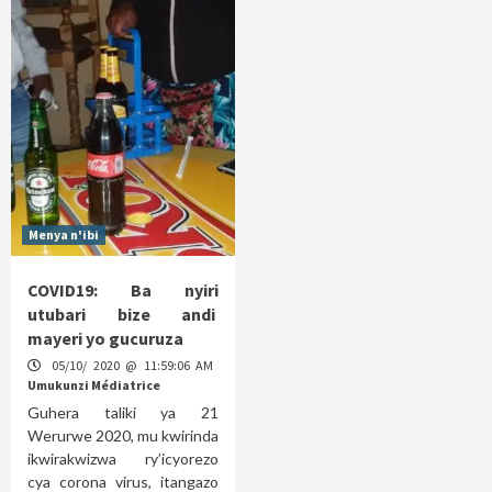
Menya n'ibi
COVID19: Ba nyiri
utubari bize andi
mayeri yo gucuruza
05/10/ 2020 @ 11:59:06 AM
Umukunzi Médiatrice
Guhera taliki ya 21
Werurwe 2020, mu kwirinda
ikwirakwizwa ry’icyorezo
cya corona virus, itangazo