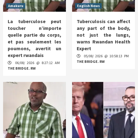
Amakuru
English News
La tuberculose peut
Tuberculosis can affect
toucher n’importe
any part of the body,
quelle partie du corps,
not just the lungs,
et pas seulement les
warns Rwandan Health
poumons, avertit un
Expert
expert rwandais
05/08/ 2026 @ 10:58:13 PM
THE BRIDGE. RW
06/08/ 2026 @ 8:27:12 AM
THE BRIDGE. RW