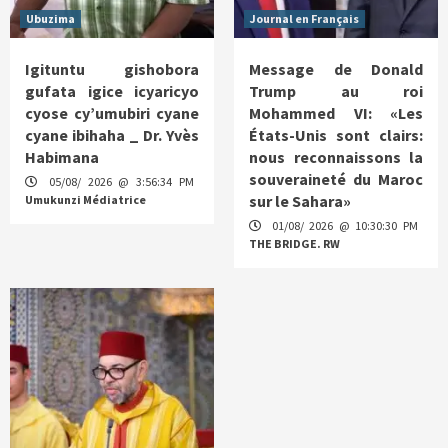
Ubuzima
Journal en Français
Igituntu gishobora
Message de Donald
gufata igice icyaricyo
Trump au roi
cyose cy’umubiri cyane
Mohammed VI: «Les
cyane ibihaha _ Dr. Yvès
États-Unis sont clairs:
Habimana
nous reconnaissons la
souveraineté du Maroc
05/08/ 2026 @ 3:56:34 PM
sur le Sahara»
Umukunzi Médiatrice
01/08/ 2026 @ 10:30:30 PM
THE BRIDGE. RW