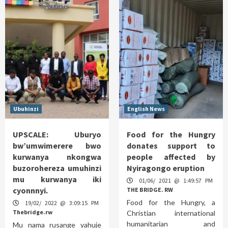
Ubuhinzi
English News
UPSCALE: Uburyo
Food for the Hungry
bw’umwimerere bwo
donates support to
kurwanya nkongwa
people affected by
buzorohereza umuhinzi
Nyiragongo eruption
mu kurwanya iki
01/06/ 2021 @ 1:49:57 PM
cyonnnyi.
THE BRIDGE. RW
Food for the Hungry, a
19/02/ 2022 @ 3:09:15 PM
Thebridge.rw
Christian international
humanitarian and
Mu nama rusange yahuje