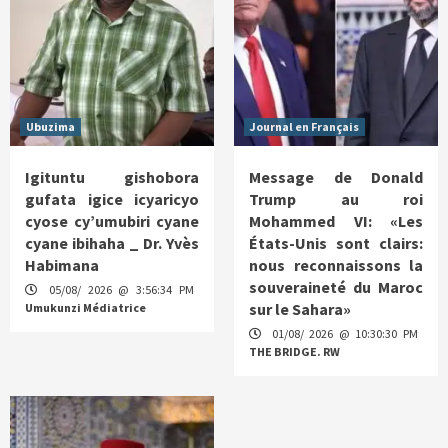
Ubuzima
Journal en Français
Igituntu gishobora
Message de Donald
gufata igice icyaricyo
Trump au roi
cyose cy’umubiri cyane
Mohammed VI: «Les
cyane ibihaha _ Dr. Yvès
États-Unis sont clairs:
Habimana
nous reconnaissons la
souveraineté du Maroc
05/08/ 2026 @ 3:56:34 PM
sur le Sahara»
Umukunzi Médiatrice
01/08/ 2026 @ 10:30:30 PM
THE BRIDGE. RW