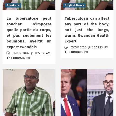
Amakuru
English News
La tuberculose peut
Tuberculosis can affect
toucher n’importe
any part of the body,
quelle partie du corps,
not just the lungs,
et pas seulement les
warns Rwandan Health
poumons, avertit un
Expert
expert rwandais
05/08/ 2026 @ 10:58:13 PM
THE BRIDGE. RW
06/08/ 2026 @ 8:27:12 AM
THE BRIDGE. RW