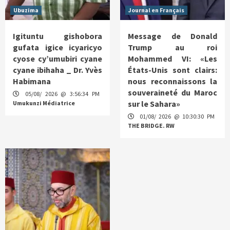
Ubuzima
Journal en Français
Igituntu gishobora
Message de Donald
gufata igice icyaricyo
Trump au roi
cyose cy’umubiri cyane
Mohammed VI: «Les
cyane ibihaha _ Dr. Yvès
États-Unis sont clairs:
Habimana
nous reconnaissons la
souveraineté du Maroc
05/08/ 2026 @ 3:56:34 PM
sur le Sahara»
Umukunzi Médiatrice
01/08/ 2026 @ 10:30:30 PM
THE BRIDGE. RW