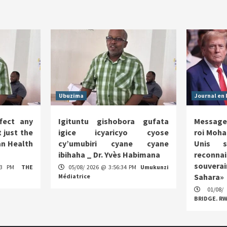
Ubuzima
Journal en 
fect any
Igituntu gishobora gufata
Message
 just the
igice icyaricyo cyose
roi Moha
n Health
cy’umubiri cyane cyane
Unis s
ibihaha _ Dr. Yvès Habimana
reco
souverai
:13 PM
THE
05/08/ 2026 @ 3:56:34 PM
Umukunzi
Sahara»
Médiatrice
01/08/
BRIDGE. R