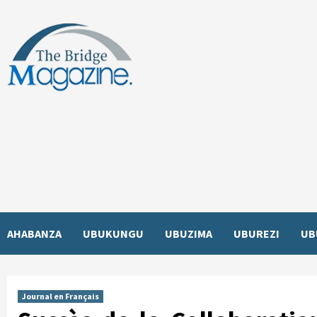
Skip
to
content
AHABANZA
UBUKUNGU
UBUZIMA
UBUREZI
UB
Journal en Français