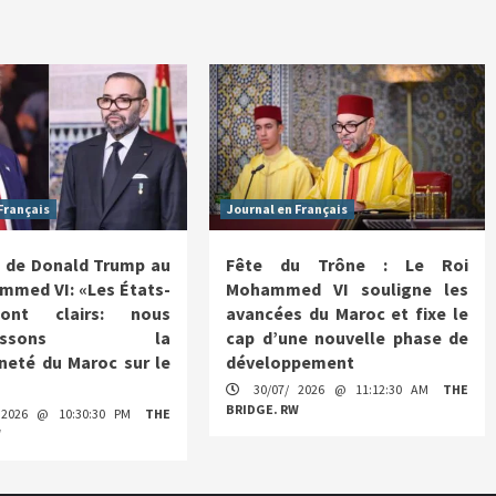
Français
Journal en Français
 de Donald Trump au
Fête du Trône : Le Roi
mmed VI: «Les États-
Mohammed VI souligne les
ont clairs: nous
avancées du Maroc et fixe le
nnaissons la
cap d’une nouvelle phase de
neté du Maroc sur le
développement
30/07/ 2026 @ 11:12:30 AM
THE
BRIDGE. RW
 2026 @ 10:30:30 PM
THE
W