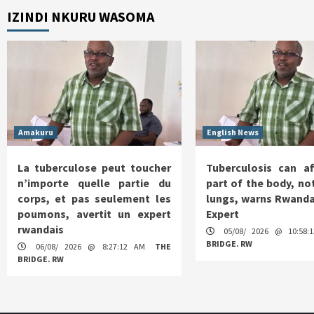
IZINDI NKURU WASOMA
Amakuru
English News
La tuberculose peut toucher
Tuberculosis can af
n’importe quelle partie du
part of the body, not
corps, et pas seulement les
lungs, warns Rwanda
poumons, avertit un expert
Expert
rwandais
05/08/ 2026 @ 10:58
BRIDGE. RW
06/08/ 2026 @ 8:27:12 AM
THE
BRIDGE. RW