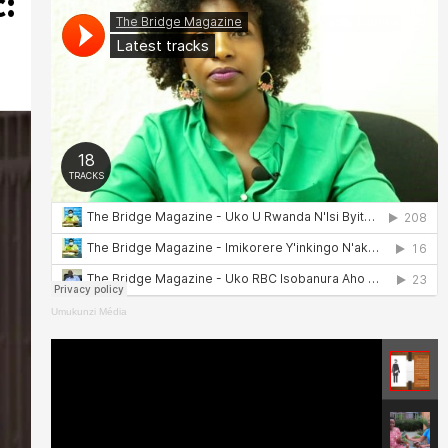
:
Umukunzi Média