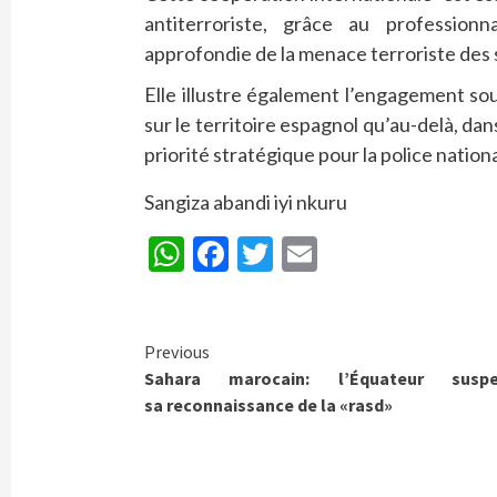
antiterroriste, grâce au profession
approfondie de la menace terroriste des s
Elle illustre également l’engagement so
sur le territoire espagnol qu’au-delà, da
priorité stratégique pour la police natio
Sangiza abandi iyi nkuru
WhatsApp
Facebook
Twitter
Email
Continue
Previous
Sahara marocain: l’Équateur susp
Reading
sa reconnaissance de la «rasd»