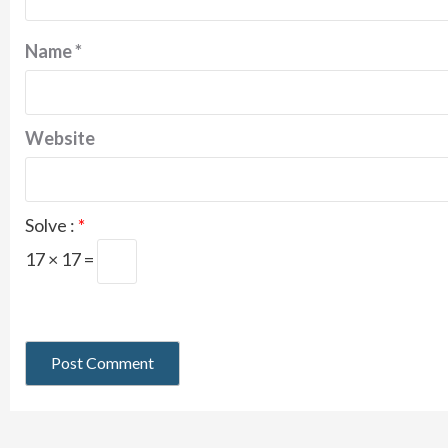
Name
*
Website
Solve :
*
17 × 17 =