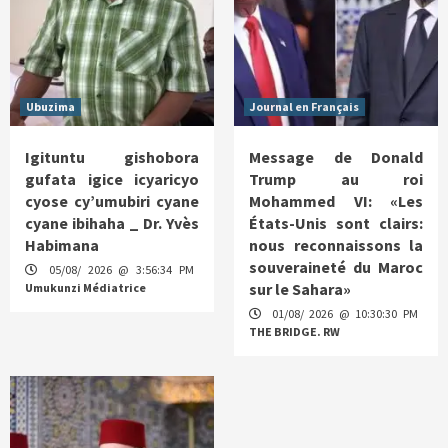
Ubuzima
Journal en Français
Igituntu gishobora
Message de Donald
gufata igice icyaricyo
Trump au roi
cyose cy’umubiri cyane
Mohammed VI: «Les
cyane ibihaha _ Dr. Yvès
États-Unis sont clairs:
Habimana
nous reconnaissons la
souveraineté du Maroc
05/08/ 2026 @ 3:56:34 PM
sur le Sahara»
Umukunzi Médiatrice
01/08/ 2026 @ 10:30:30 PM
THE BRIDGE. RW