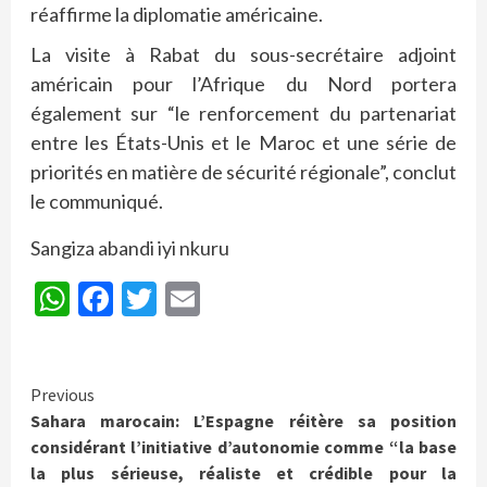
réaffirme la diplomatie américaine.
La visite à Rabat du sous-secrétaire adjoint
américain pour l’Afrique du Nord portera
également sur “le renforcement du partenariat
entre les États-Unis et le Maroc et une série de
priorités en matière de sécurité régionale”, conclut
le communiqué.
Sangiza abandi iyi nkuru
WhatsApp
Facebook
Twitter
Email
Continue
Previous
Sahara marocain: L’Espagne réitère sa position
Reading
considérant l’initiative d’autonomie comme “la base
la plus sérieuse, réaliste et crédible pour la