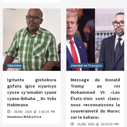
Ubuzima
Journal en Français
Igituntu gishobora
Message de Donald
gufata igice icyaricyo
Trump au roi
cyose cy’umubiri cyane
Mohammed VI: «Les
cyane ibihaha _ Dr. Yvès
États-Unis sont clairs:
Habimana
nous reconnaissons la
souveraineté du Maroc
05/08/ 2026 @ 3:56:34 PM
sur le Sahara»
Umukunzi Médiatrice
01/08/ 2026 @ 10:30:30 PM