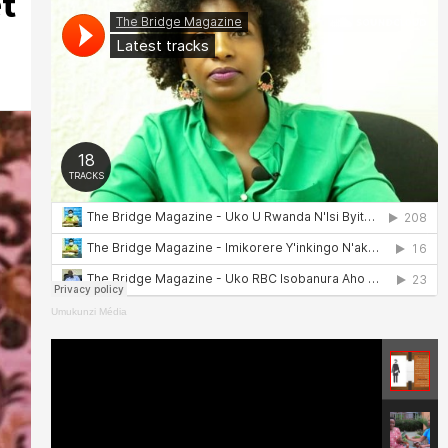
t
Umukunzi Média