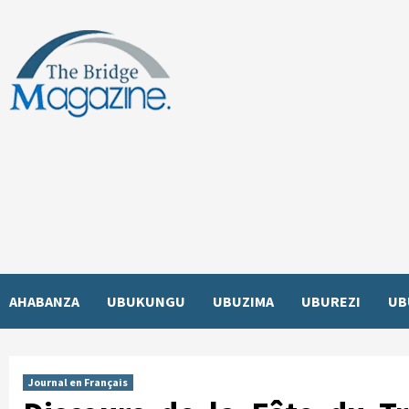
Skip
to
content
AHABANZA
UBUKUNGU
UBUZIMA
UBUREZI
UB
Journal en Français